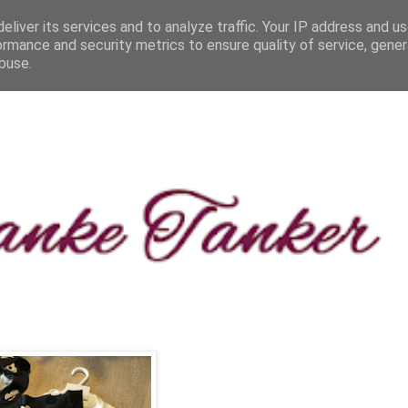
eliver its services and to analyze traffic. Your IP address and u
ormance and security metrics to ensure quality of service, gene
buse.