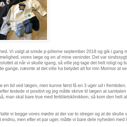
ghed. Vi valgt at smide p-pillerne september 2018 og gik i gang
mmelighed, vores læge og en af mine veninder. Det var sindssygt
tet at når vi skulle igang, så ville jeg tage det helt roligt og b
e gange, nævnte at det ville ha betydet alt for min Mormor at s
tille en tid ved lægen, men kunne først få en 3 uger ud i fremtiden.
fter testede vi positivt og jeg måtte skrive til lægen at samtalen
, man skal bare true med fertilitetsklinikken, så kom den helt af
alte vi begge vores mødre at der var to streger og at de skulle
ndnu, men efter et par uger, måtte vi bare dele nyheden med li