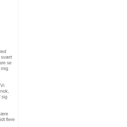
 med
 svært
are se
e mig
 Vi
 nok,
 sig
 være
dt flere