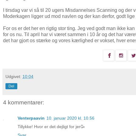
I tirsdag var vi så til 20 ugers Misdannelses Scanning og der va
Moderkagen ligger ud mod navlen og der kan derfor, godt lige
For os er det her en rigtig stor ting. Jeg ved godt man ikke kan 
for os nu. Til april har vi været sammen i 10 år og det har væ
det har gjort os stærke og vores kærlighed er vokset, hver ene
Udgivet:
10:04
Del
4 kommentarer:
Venterpaavin
10. januar 2020 kl. 10.56
Tillykke! Hvor er det dejligt for jer🥳
Svar