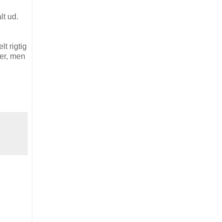
lt ud.
lt rigtig
ger, men