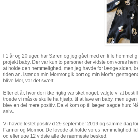
I 1 år og 20 uger, har Søren og jeg gået med en lille hemmeli
projekt baby. Der var kun to personer der vidste om vores he
at holde den hemmelighed, men jeg havde for længe siden, beslut
tiden an. Især da min Mormor gik bort og min Morfar gentagend
blive Mor, var det svært.
Efter et år, hvor der ikke rigtig var sket noget, valgte vi at bes
troede vi måske skulle ha hjælp, til at lave en baby, men ugen e
blev en del mere positiv. Da vi kom op til lægen sagde hun: Nåå
selv..
Vi havde testet positiv d 29 september 2019 og samme dag fort
Farmor og Mormor. De lovede at holde vores hemmelighed lidt e
og efter uge 12 vidste alle de nærmeste besked.