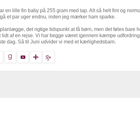
r en lille fin baby på 255 gram med tap. Alt så helt fint og norma
 gå et par uger endnu, inden jeg mærker ham sparke.
planlægge, det rigtige tidspunkt at få børn, men det føles bare he
ret lidt af en rejse. Vi har begge været igennem kæmpe udfordrin
ste dag. Så til Juni udvider vi med et kærlighedsbarn.