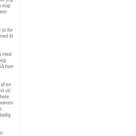
en kop
veer
 jo for
med til
ng med
Jeg
 så hun
 af en
t vil
 hele
 prøven
e
stadig
et