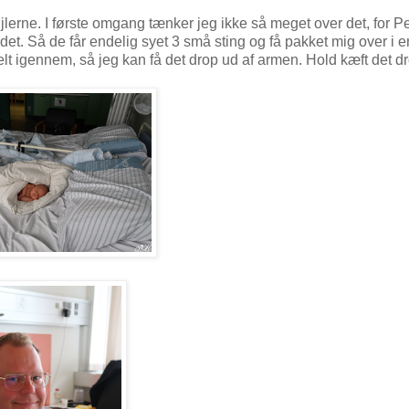
jlerne. I første omgang tænker jeg ikke så meget over det, for P
f det. Så de får endelig syet 3 små sting og få pakket mig over i e
elt igennem, så jeg kan få det drop ud af armen. Hold kæft det d