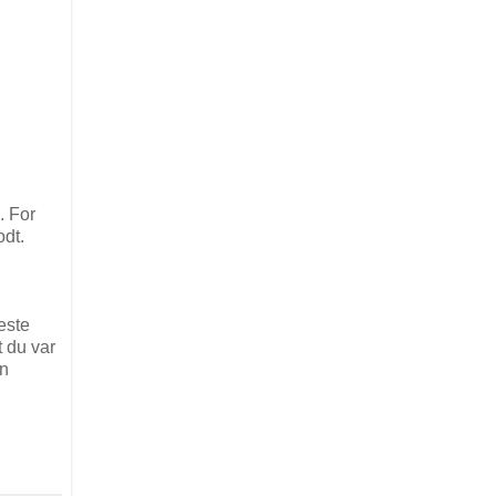
. For
odt.
este
t du var
in