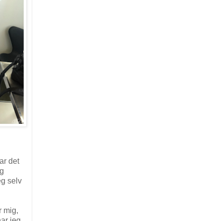
ar det
ig
eg selv
r mig,
har jeg