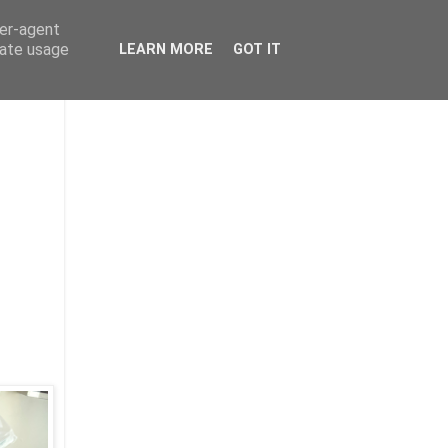
ser-agent
rate usage
LEARN MORE
GOT IT