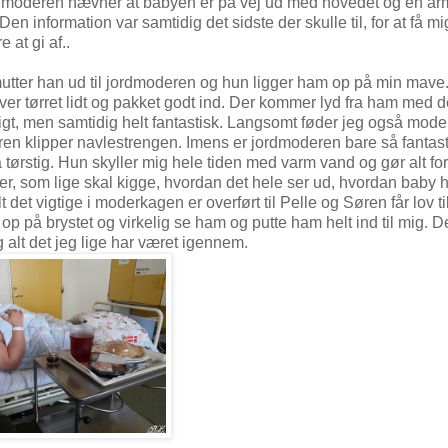
jordmoderen nævner at babyen er på vej ud med hovedet og en arm
en information var samtidig det sidste der skulle til, for at få mi
 at gi af..
smutter han ud til jordmoderen og hun ligger ham op på min mave
iver tørret lidt og pakket godt ind. Der kommer lyd fra ham med d
eligt, men samtidig helt fantastisk. Langsomt føder jeg også mod
øren klipper navlestrengen. Imens er jordmoderen bare så fantast
åå tørstig. Hun skyller mig hele tiden med varm vand og gør alt fo
, som lige skal kigge, hvordan det hele ser ud, hvordan baby h
t det vigtige i moderkagen er overført til Pelle og Søren får lov til
 op på brystet og virkelig se ham og putte ham helt ind til mig. D
 alt det jeg lige har været igennem.