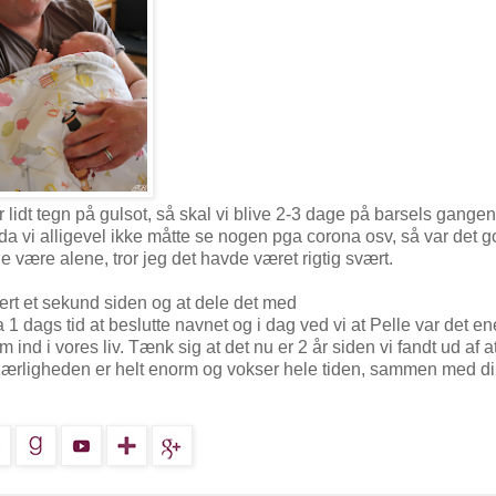
r lidt tegn på gulsot, så skal vi blive 2-3 dage på barsels gangen
g da vi alligevel ikke måtte se nogen pga corona osv, så var det g
e være alene, tror jeg det havde været rigtig svært.
hvert et sekund siden og at dele det med
 1 dags tid at beslutte navnet og i dag ved vi at Pelle var det en
 ind i vores liv. Tænk sig at det nu er 2 år siden vi fandt ud af a
. Kærligheden er helt enorm og vokser hele tiden, sammen med d