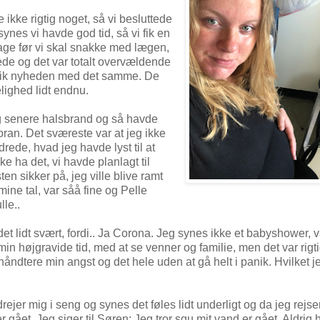
e ikke rigtig noget, så vi besluttede
 synes vi havde god tid, så vi fik en
dage før vi skal snakke med lægen,
ystede og det var totalt overvældende
 fik nyheden med det samme. De
lighed lidt endnu.
og senere halsbrand og så havde
ran. Det sværeste var at jeg ikke
rede, hvad jeg havde lyst til at
e ha det, vi havde planlagt til
n sikker på, jeg ville blive ramt
mine tal, var såå fine og Pelle
lle..
det lidt svært, fordi.. Ja Corona. Jeg synes ikke et babyshower, v
min højgravide tid, med at se venner og familie, men det var rigt
åndtere min angst og det hele uden at gå helt i panik. Hvilket j
ejer mig i seng og synes det føles lidt underligt og da jeg rejse
r gået. Jeg siger til Søren: Jeg tror sgu mit vand er gået. Aldrig 