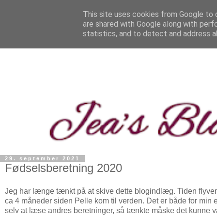
This site uses cookies from Google to d
are shared with Google along with perf
statistics, and to detect and address a
29. september 2021
Fødselsberetning 2020
Jeg har længe tænkt på at skive dette blogindlæg. Tiden flyver 
ca 4 måneder siden Pelle kom til verden. Det er både for min 
selv at læse andres beretninger, så tænkte måske det kunne v