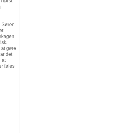
 først,
g
. Søren
et
erkagen
isk.
r at gøre
ar det
 at
er føles