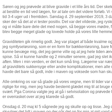
Søren og jeg prøvede at blive gravide i et lille års tid. Der sket
at bestille en tid ved lægen, for at tale om det videre forløb. Vi
tid 3-4 uger ud i fremtiden. Søndag d. 29 september 2019, 3 
sker der så det at vi tester positiv. Det var det vildeste, jeg r
og vi måtte bare dele det med nogen, så begge vores mødre,
blev begge meget glade og lovede holde på vores lille hemme
Graviditeten gik rimelig godt. Jeg var plaget af både kvalme 
jeg symfyseløsning, som er en form for bækkenløsning, bare fo
kunne bevæge mig, det jeg gerne ville og at jeg hele tiden ænd
spise. Så vi kunne handle og 2 minutter senere, gad jeg slet ikk
aften. Men i min verden, er det kun små ting. Lægerne var næste
af graviditets sukkersyge eller andre komplikationer, men alle 
havde det bare så godt, inde i maven og voksede som han sku
Alle omkring os var så glade på vores vegne, men til tider var 
rigtige for mig, men jeg havde bestemt glædet mig til at bruge 
svært. Pga Corona valgte jeg at gå i selvisolation og prøvede h
er overrasket over at jeg klarede så godt.
Onsdag d. 20 maj kl 5 vågnede jeg og skulle op og tisse. Jeg dr
skvulper det lidt i maven og der går det op for mig at mit vand e