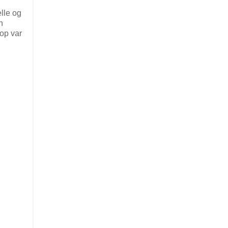
elle og
n
rop var