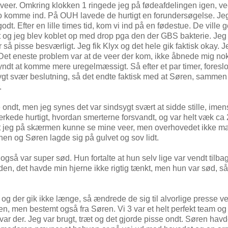
e veer. Omkring klokken 1 ringede jeg på fødeafdelingen igen, v
to komme ind. På OUH lavede de hurtigt en forundersøgelse. Je
 Efter en lille times tid, kom vi ind på en fødestue. De ville 
t og jeg blev koblet op med drop pga den der GBS bakterie. Jeg
 så pisse besværligt. Jeg fik Klyx og det hele gik faktisk okay. J
Det eneste problem var at de veer der kom, ikke åbnede mig nok
gyndt at komme mere uregelmæssigt. Så efter et par timer, foresl
ygt svær beslutning, så det endte faktisk med at Søren, samme
r.
 ondt, men jeg synes det var sindsygt svært at sidde stille, imen
rkede hurtigt, hvordan smerterne forsvandt, og var helt væk ca
isk at jeg på skærmen kunne se mine veer, men overhovedet ikke 
 hen og Søren lagde sig på gulvet og sov lidt.
gså var super sød. Hun fortalte at hun selv lige var vendt tilbag
nden, det havde min hjerne ikke rigtig tænkt, men hun var sød, så
og der gik ikke længe, så ændrede de sig til alvorlige presse ve
en, men bestemt også fra Søren. Vi 3 var et helt perfekt team og
ar der. Jeg var brugt, træt og det gjorde pisse ondt. Søren havd