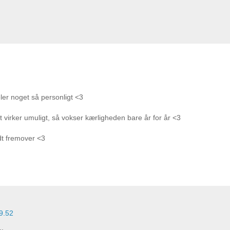
deler noget så personligt <3
t virker umuligt, så vokser kærligheden bare år for år <3
dt fremover <3
19.52
..