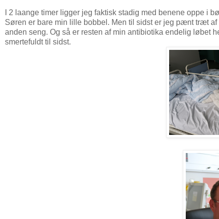
I 2 laange timer ligger jeg faktisk stadig med benene oppe i bø
Søren er bare min lille bobbel. Men til sidst er jeg pænt træt a
anden seng. Og så er resten af min antibiotika endelig løbet h
smertefuldt til sidst.