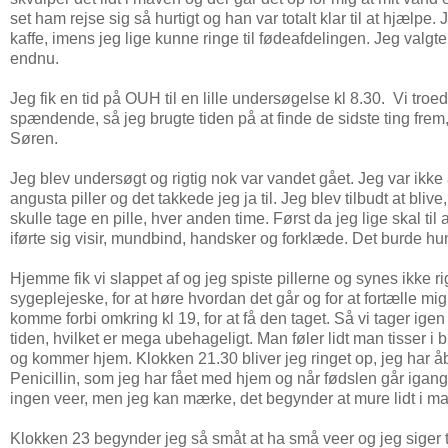
set ham rejse sig så hurtigt og han var totalt klar til at hjælpe
kaffe, imens jeg lige kunne ringe til fødeafdelingen. Jeg valgt
endnu.
Jeg fik en tid på OUH til en lille undersøgelse kl 8.30. Vi troed
spændende, så jeg brugte tiden på at finde de sidste ting frem
Søren.
Jeg blev undersøgt og rigtig nok var vandet gået. Jeg var ikke
angusta piller og det takkede jeg ja til. Jeg blev tilbudt at blive
skulle tage en pille, hver anden time. Først da jeg lige skal ti
iførte sig visir, mundbind, handsker og forklæde. Det burde h
Hjemme fik vi slappet af og jeg spiste pillerne og synes ikke ri
sygeplejeske, for at høre hvordan det går og for at fortælle mig
komme forbi omkring kl 19, for at få den taget. Så vi tager i
tiden, hvilket er mega ubehageligt. Man føler lidt man tisser i 
og kommer hjem. Klokken 21.30 bliver jeg ringet op, jeg har å
Penicillin, som jeg har fået med hjem og når fødslen går igang, 
ingen veer, men jeg kan mærke, det begynder at mure lidt i m
Klokken 23 begynder jeg så småt at ha små veer og jeg siger ti