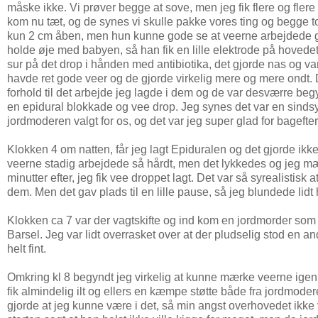
måske ikke. Vi prøver begge at sove, men jeg fik flere og fler
kom nu tæt, og de synes vi skulle pakke vores ting og begge 
kun 2 cm åben, men hun kunne gode se at veerne arbejdede godt.
holde øje med babyen, så han fik en lille elektrode på hovede
sur på det drop i hånden med antibiotika, det gjorde nas og var
havde ret gode veer og de gjorde virkelig mere og mere ondt. 
forhold til det arbejde jeg lagde i dem og de var desværre be
en epidural blokkade og vee drop. Jeg synes det var en sinds
jordmoderen valgt for os, og det var jeg super glad for bagefte
Klokken 4 om natten, får jeg lagt Epiduralen og det gjorde ikke
veerne stadig arbejdede så hårdt, men det lykkedes og jeg mæ
minutter efter, jeg fik vee droppet lagt. Det var så syrealist
dem. Men det gav plads til en lille pause, så jeg blundede lidt
Klokken ca 7 var der vagtskifte og ind kom en jordmorder som o
Barsel. Jeg var lidt overrasket over at der pludselig stod en a
helt fint.
Omkring kl 8 begyndt jeg virkelig at kunne mærke veerne igen 
fik almindelig ilt og ellers en kæmpe støtte både fra jordmoder
gjorde at jeg kunne være i det, så min angst overhovedet ikke v