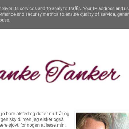
eliver its services and to analyze traffic. Your IP address and u
ormance and security metrics to ensure quality of service, gene
buse.
jo bare afsted og det er nu 1 år og
egen skyld, men jeg elsker også
ære sjovt, for nogen at læse min.