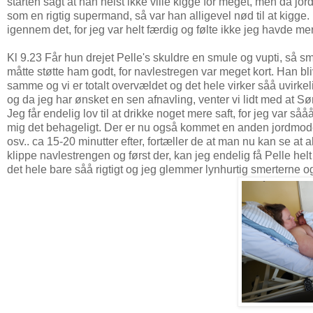
starten sagt at han helst ikke ville kigge for meget, men da 
som en rigtig supermand, så var han alligevel nød til at kigge. D
igennem det, for jeg var helt færdig og følte ikke jeg havde mere
Kl 9.23 Får hun drejet Pelle's skuldre en smule og vupti, så 
måtte støtte ham godt, for navlestregen var meget kort. Han bl
samme og vi er totalt overvældet og det hele virker såå uvirk
og da jeg har ønsket en sen afnavling, venter vi lidt med at S
Jeg får endelig lov til at drikke noget mere saft, for jeg var så
mig det behageligt. Der er nu også kommet en anden jordmoder
osv.. ca 15-20 minutter efter, fortæller de at man nu kan se at al
klippe navlestrengen og først der, kan jeg endelig få Pelle helt
det hele bare såå rigtigt og jeg glemmer lynhurtig smerterne og