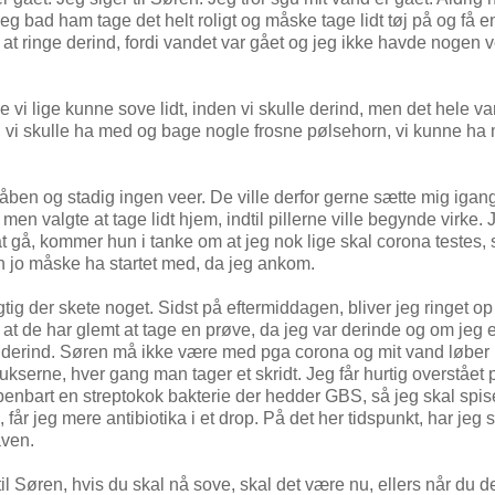
. Jeg bad ham tage det helt roligt og måske tage lidt tøj på og få 
e at ringe derind, fordi vandet var gået og jeg ikke havde nogen 
e vi lige kunne sove lidt, inden vi skulle derind, men det hele var
, vi skulle ha med og bage nogle frosne pølsehorn, vi kunne ha 
 åben og stadig ingen veer. De ville derfor gerne sætte mig iga
, men valgte at tage lidt hjem, indtil pillerne ville begynde virke. 
l at gå, kommer hun i tanke om at jeg nok lige skal corona testes,
un jo måske ha startet med, da jeg ankom.
gtig der skete noget. Sidst på eftermiddagen, bliver jeg ringet op
 at de har glemt at tage en prøve, da jeg var derinde og om jeg ev
gen derind. Søren må ikke være med pga corona og mit vand løber
bukserne, hver gang man tager et skridt. Jeg får hurtig overstået
benbart en streptokok bakterie der hedder GBS, så jeg skal spis
får jeg mere antibiotika i et drop. På det her tidspunkt, har jeg 
aven.
l Søren, hvis du skal nå sove, skal det være nu, ellers når du d