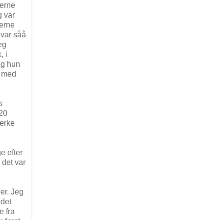
eerne
g var
gerne
 var såå
eg
, i
og hun
n med
s
 20
mærke
e efter
 det var
er. Jeg
 det
e fra