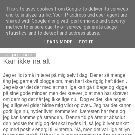
This site uses cookies from Google to deliver its services
and to analyze traffic. Your IP address and user-agent are
shared with Google along with performance and security
metrics to ensure quality of service, generate usage
statistics, and to detect and address abuse.
LEARN MORE
GOT IT
12. juli 2013
Kan ikke nå alt
Jeg er lidt små irriteret på mig selv i dag. Der er så mange
ting jeg gerne vil blogge om, men har ikke rigtig haft tiden..
Jeg elsker det der med at man lige kan gå tilbage og kigge
på sine gode minder, men der kræver jo at man har skrevet
om dem og det når jeg ikke lige nu.. Dog er det ikke noget
jeg alligevel gider hidse mig vildt op over.. Jeg har det kanon
godt lige nu, nyder livet, sommeren, kæresten har ferie og
jeg kan komme på stranden.. Denne tid på året er absolut
den bedste for mig og det skal nydes irl, så jeg bliver tanket
op med positiv energi til vinteren. Nå, men det var lige et lyn