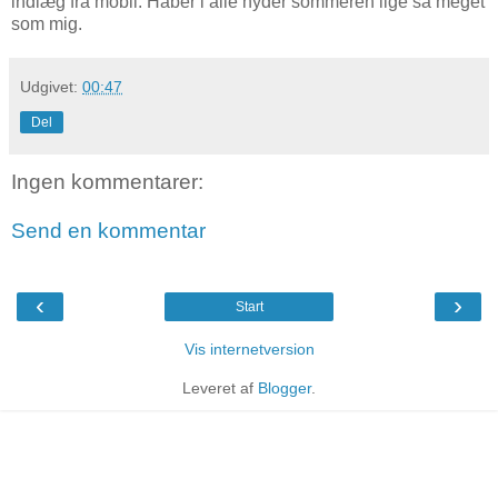
indlæg fra mobil. Håber i alle nyder sommeren lige så meget
som mig.
Udgivet:
00:47
Del
Ingen kommentarer:
Send en kommentar
‹
›
Start
Vis internetversion
Leveret af
Blogger
.