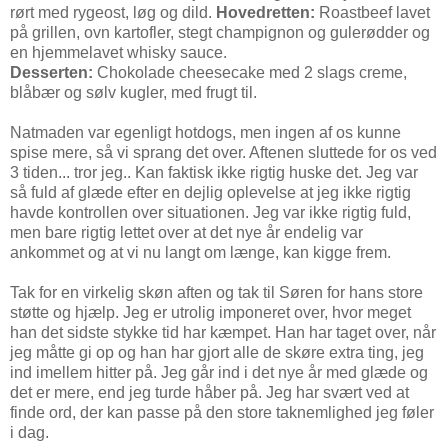
rørt med rygeost, løg og dild.
Hovedretten:
Roastbeef lavet
på grillen, ovn kartofler, stegt champignon og gulerødder og
en hjemmelavet whisky sauce.
Desserten:
Chokolade cheesecake med 2 slags creme,
blåbær og sølv kugler, med frugt til.
Natmaden var egenligt hotdogs, men ingen af os kunne
spise mere, så vi sprang det over. Aftenen sluttede for os ved
3 tiden... tror jeg.. Kan faktisk ikke rigtig huske det. Jeg var
så fuld af glæde efter en dejlig oplevelse at jeg ikke rigtig
havde kontrollen over situationen. Jeg var ikke rigtig fuld,
men bare rigtig lettet over at det nye år endelig var
ankommet og at vi nu langt om længe, kan kigge frem.
Tak for en virkelig skøn aften og tak til Søren for hans store
støtte og hjælp. Jeg er utrolig imponeret over, hvor meget
han det sidste stykke tid har kæmpet. Han har taget over, når
jeg måtte gi op og han har gjort alle de skøre extra ting, jeg
ind imellem hitter på. Jeg går ind i det nye år med glæde og
det er mere, end jeg turde håber på. Jeg har svært ved at
finde ord, der kan passe på den store taknemlighed jeg føler
i dag.