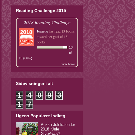
Reading Challenge 2015
2018 Reading Challenge
Jeanette
has read 13 books
toward her goal of 15
books.
13
of
15 (86%)
view books
Sidevisninger i alt
1
4
0
9
3
1
7
Ugens Populære Indlæg
Pukka Julekalender
2018 *Jule
GiveAway*.