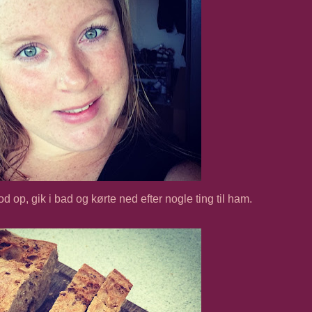
od op, gik i bad og kørte ned efter nogle ting til ham.