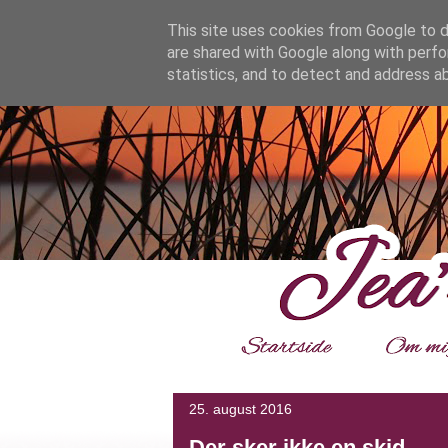
google.com, pub-4139964114599800, DIRECT, f08c47fec0942
This site uses cookies from Google to de
are shared with Google along with perfo
statistics, and to detect and address a
___
25. august 2016
Der sker ikke en skid.