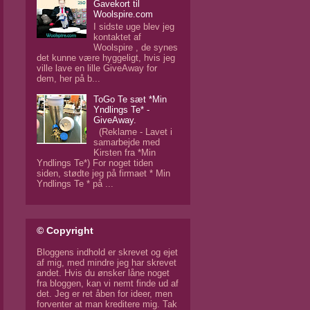
Gavekort til
Woolspire.com
I sidste uge blev jeg
kontaktet af
Woolspire , de synes
det kunne være hyggeligt, hvis jeg
ville lave en lille GiveAway for
dem, her på b...
ToGo Te sæt *Min
Yndlings Te* -
GiveAway.
(Reklame - Lavet i
samarbejde med
Kirsten fra *Min
Yndlings Te*) For noget tiden
siden, stødte jeg på firmaet * Min
Yndlings Te * på ...
© Copyright
Bloggens indhold er skrevet og ejet
af mig, med mindre jeg har skrevet
andet. Hvis du ønsker låne noget
fra bloggen, kan vi nemt finde ud af
det. Jeg er ret åben for ideer, men
forventer at man kreditere mig. Tak