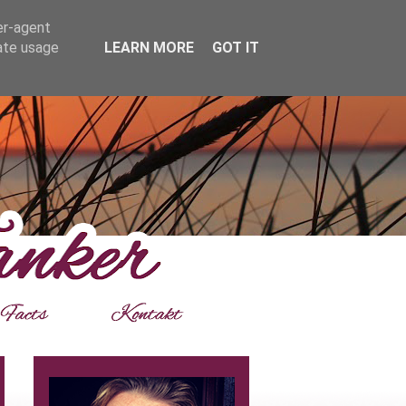
er-agent
rate usage
LEARN MORE
GOT IT
___