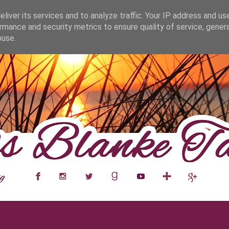
fa0
liver its services and to analyze traffic. Your IP address and us
rmance and security metrics to ensure quality of service, gene
buse.
___
__
__
__
__
__
__
___