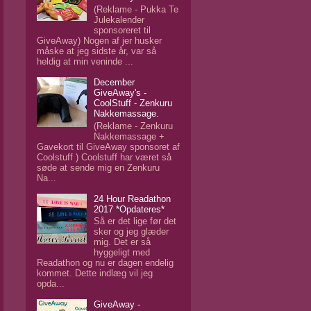
(Reklame - Pukka Te
Julekalender
sponsoreret til
GiveAway) Nogen af jer husker
måske at jeg sidste år, var så
heldig at min veninde ...
December
GiveAway's -
CoolStuff - Zenkuru
Nakkemassage.
(Reklame - Zenkuru
Nakkemassage +
Gavekort til GiveAway sponsoret af
Coolstuff ) Coolstuff har været så
søde at sende mig en Zenkuru
Na...
24 Hour Readathon
2017 *Opdateres*
Så er det lige før det
sker og jeg glæder
mig. Det er så
hyggeligt med
Readathon og nu er dagen endelig
kommet. Dette indlæg vil jeg
opda...
GiveAway -