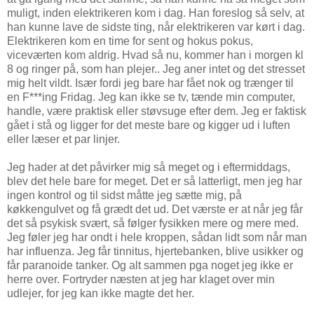
muligt, inden elektrikeren kom i dag. Han foreslog så selv, at
han kunne lave de sidste ting, når elektrikeren var kørt i dag.
Elektrikeren kom en time for sent og hokus pokus,
viceværten kom aldrig. Hvad så nu, kommer han i morgen kl
8 og ringer på, som han plejer.. Jeg aner intet og det stresset
mig helt vildt. Især fordi jeg bare har fået nok og trænger til
en F***ing Fridag. Jeg kan ikke se tv, tænde min computer,
handle, være praktisk eller støvsuge efter dem. Jeg er faktisk
gået i stå og ligger for det meste bare og kigger ud i luften
eller læser et par linjer.
Jeg hader at det påvirker mig så meget og i eftermiddags,
blev det hele bare for meget. Det er så latterligt, men jeg har
ingen kontrol og til sidst måtte jeg sætte mig, på
køkkengulvet og få grædt det ud. Det værste er at når jeg får
det så psykisk svært, så følger fysikken mere og mere med.
Jeg føler jeg har ondt i hele kroppen, sådan lidt som når man
har influenza. Jeg får tinnitus, hjertebanken, blive usikker og
får paranoide tanker. Og alt sammen pga noget jeg ikke er
herre over. Fortryder næsten at jeg har klaget over min
udlejer, for jeg kan ikke magte det her.