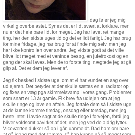
I dag føler jeg mig
virkelig overbelastet. Synes det er lidt svært at forklare, men
nu er det hele bare lidt for meget. Jeg har lavet ret mange
ting, her den sidste uges tid og det er lidt farligt. Jeg har brug
for mine fridage, jeg har brug for at finde mig selv, men jeg
har ikke kontrollen over andre. Jeg vidste godt at det ville
blive lidt meget med et veninde besøg, en julefrokost og en
gang der skal laves. Men de to første ting, nægtede jeg at gå
glip af. Det er dem jeg lever af.
Jeg fik besked i sidste uge, om at vi har vundet en sag over
udlejeren. Det betyder at der skulle sættes en el radiator op
og fixes en væg pga skimmelsvamp i vores gang. Problemer
som snart er 13 år gamle. Fik brev fra udlejen om at jeg
skulle ringe og lave en aftale. Jeg fortale dem så i sidste uge
at de kunne komme tirsdag, onsdag eller torsdag, men jeg
hørte intet. Havde sagt at de skulle ringe i forvejen, fordi jeg
bliver voldsomt påvirket af det, men jeg ved de aldrig lytter.
Viceværten dukker så op i går, uanmeldt. Bad ham om bare
at gå igang med det samme, så han kunne nå så meget som