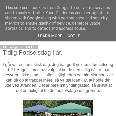
This site uses cookies from Google to deliver its services
and to analyze traffic. Your IP address and user-agent are
shared with Google along with performance and security
metrics to ensure quality of service, generate usage
statistics, and to detect and address abuse.
LEARN MORE
GOT IT
11. august 2013
Tidlig Fødselsdag i år.
I går var en fantastisk dag. Jeg har godt nok først fødselsdag
d. 21 August, men har valgt at holde den tidlig i år. Vi har
desværre ikke plads til alle i lejligheden og min Mormor ikke
kan gå op af trapper mere, så valgte igen i år, at holde det
ude ved stranden. Det er bare mit yndlingssted, så skønt at
det er muligt at holde fødselsdag i det grønne.