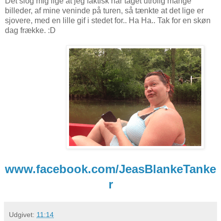
Det slog mig lige at jeg faktisk har taget utrolig mange
billeder, af mine veninde på turen, så tænkte at det lige er
sjovere, med en lille gif i stedet for.. Ha Ha.. Tak for en skøn
dag frække. :D
www.facebook.com/JeasBlankeTanke
r
Udgivet:
11:14