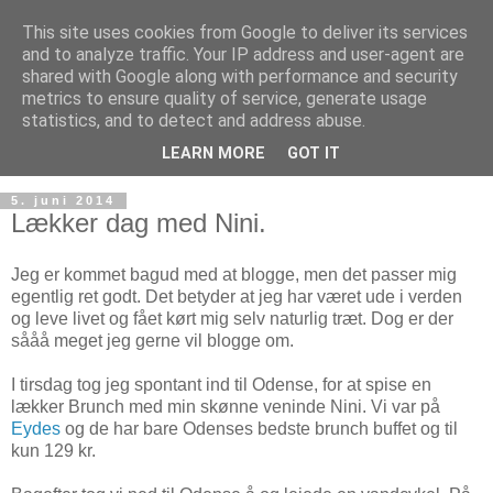
This site uses cookies from Google to deliver its services
and to analyze traffic. Your IP address and user-agent are
shared with Google along with performance and security
metrics to ensure quality of service, generate usage
statistics, and to detect and address abuse.
LEARN MORE
GOT IT
5. juni 2014
Lækker dag med Nini.
Jeg er kommet bagud med at blogge, men det passer mig
egentlig ret godt. Det betyder at jeg har været ude i verden
og leve livet og fået kørt mig selv naturlig træt. Dog er der
sååå meget jeg gerne vil blogge om.
I tirsdag tog jeg spontant ind til Odense, for at spise en
lækker Brunch med min skønne veninde Nini. Vi var på
Eydes
og de har bare Odenses bedste brunch buffet og til
kun 129 kr.