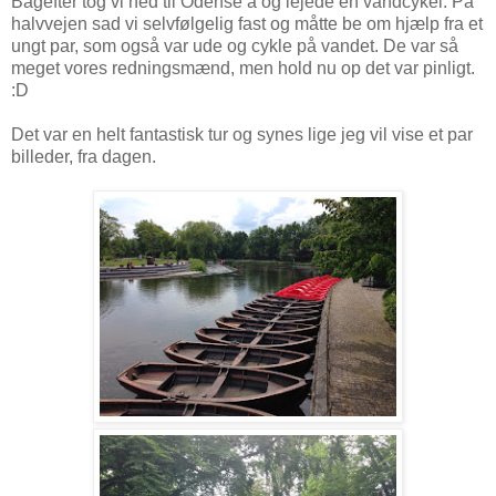
Bagefter tog vi ned til Odense å og lejede en vandcykel. På
halvvejen sad vi selvfølgelig fast og måtte be om hjælp fra et
ungt par, som også var ude og cykle på vandet. De var så
meget vores redningsmænd, men hold nu op det var pinligt.
:D
Det var en helt fantastisk tur og synes lige jeg vil vise et par
billeder, fra dagen.