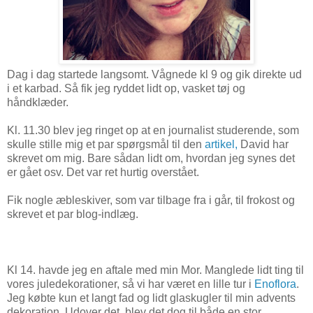
Dag i dag startede langsomt. Vågnede kl 9 og gik direkte ud
i et karbad. Så fik jeg ryddet lidt op, vasket tøj og
håndklæder.
Kl. 11.30 blev jeg ringet op at en journalist studerende, som
skulle stille mig et par spørgsmål til den
artikel,
David har
skrevet om mig. Bare sådan lidt om, hvordan jeg synes det
er gået osv. Det var ret hurtig overstået.
Fik nogle æbleskiver, som var tilbage fra i går, til frokost og
skrevet et par blog-indlæg.
Kl 14. havde jeg en aftale med min Mor. Manglede lidt ting til
vores juledekorationer, så vi har været en lille tur i
Enoflora
.
Jeg købte kun et langt fad og lidt glaskugler til min advents
dekoration. Udover det, blev det dog til både en stor