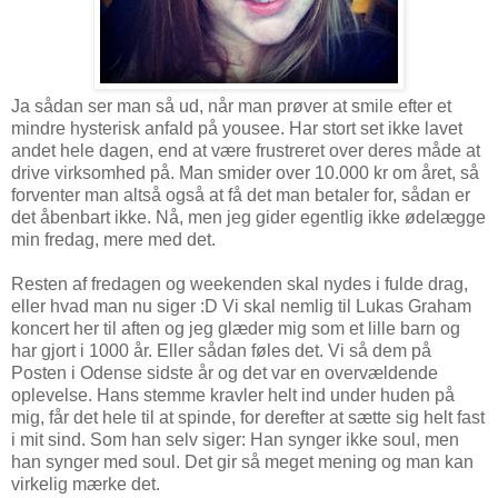
Ja sådan ser man så ud, når man prøver at smile efter et
mindre hysterisk anfald på yousee. Har stort set ikke lavet
andet hele dagen, end at være frustreret over deres måde at
drive virksomhed på. Man smider over 10.000 kr om året, så
forventer man altså også at få det man betaler for, sådan er
det åbenbart ikke. Nå, men jeg gider egentlig ikke ødelægge
min fredag, mere med det.
Resten af fredagen og weekenden skal nydes i fulde drag,
eller hvad man nu siger :D Vi skal nemlig til Lukas Graham
koncert her til aften og jeg glæder mig som et lille barn og
har gjort i 1000 år. Eller sådan føles det. Vi så dem på
Posten i Odense sidste år og det var en overvældende
oplevelse. Hans stemme kravler helt ind under huden på
mig, får det hele til at spinde, for derefter at sætte sig helt fast
i mit sind. Som han selv siger: Han synger ikke soul, men
han synger med soul. Det gir så meget mening og man kan
virkelig mærke det.