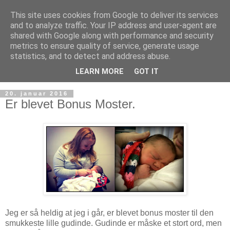
This site uses cookies from Google to deliver its services
and to analyze traffic. Your IP address and user-agent are
shared with Google along with performance and security
metrics to ensure quality of service, generate usage
statistics, and to detect and address abuse.
LEARN MORE
GOT IT
20. januar 2016
Er blevet Bonus Moster.
Jeg er så heldig at jeg i går, er blevet bonus moster til den
smukkeste lille gudinde. Gudinde er måske et stort ord, men