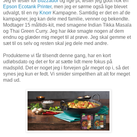
Jeg er tester for
Buzzador
og lige pt, tester jeg godt nok en
Epson Ecotank Printer
, men jeg er sørme også lige blevet
udvalgt, til en ny
Knorr
Kampagne. Samtidig er det en af de
kampagner, jeg kan dele med familie, venner og bekendte.
Modtager 15 måltids-kit, med smagene Indian Tikka Masala
og Thai Green Curry. Jeg har ikke smagte nogen af dem
endnu og glæder mig meget til at prøve. Jeg skal gemme et
sæt til os selv og resten skal jeg dele med andre.
Produkterne vi får tilsendt denne gang, har en kort
udløbsdato og det er for at sætte lidt mere fokus på
madspild. Det er noget jeg i forvejen går meget op i, så det
synes jeg kun er fedt. Vi smider simpelthen alt alt for meget
mad ud.