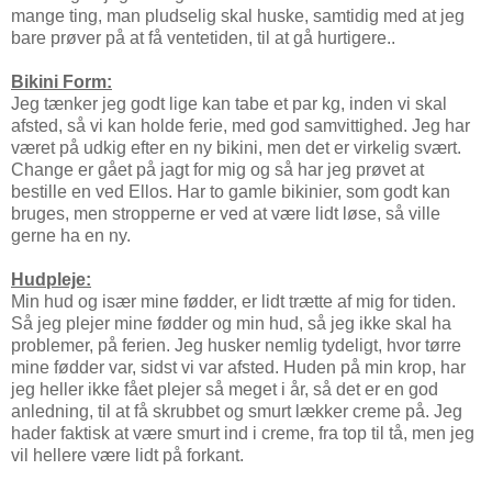
mange ting, man pludselig skal huske, samtidig med at jeg
bare prøver på at få ventetiden, til at gå hurtigere..
Bikini Form:
Jeg tænker jeg godt lige kan tabe et par kg, inden vi skal
afsted, så vi kan holde ferie, med god samvittighed. Jeg har
været på udkig efter en ny bikini, men det er virkelig svært.
Change er gået på jagt for mig og så har jeg prøvet at
bestille en ved Ellos. Har to gamle bikinier, som godt kan
bruges, men stropperne er ved at være lidt løse, så ville
gerne ha en ny.
Hudpleje:
Min hud og især mine fødder, er lidt trætte af mig for tiden.
Så jeg plejer mine fødder og min hud, så jeg ikke skal ha
problemer, på ferien. Jeg husker nemlig tydeligt, hvor tørre
mine fødder var, sidst vi var afsted. Huden på min krop, har
jeg heller ikke fået plejer så meget i år, så det er en god
anledning, til at få skrubbet og smurt lækker creme på. Jeg
hader faktisk at være smurt ind i creme, fra top til tå, men jeg
vil hellere være lidt på forkant.