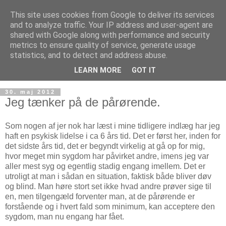
This site uses cookies from Google to deliver its services
and to analyze traffic. Your IP address and user-agent are
shared with Google along with performance and security
metrics to ensure quality of service, generate usage
statistics, and to detect and address abuse.
LEARN MORE
GOT IT
30. maj 2012
Jeg tænker på de pårørende.
Som nogen af jer nok har læst i mine tidligere indlæg har jeg
haft en psykisk lidelse i ca 6 års tid. Det er først her, inden for
det sidste års tid, det er begyndt virkelig at gå op for mig,
hvor meget min sygdom har påvirket andre, imens jeg var
aller mest syg og egentlig stadig engang imellem. Det er
utroligt at man i sådan en situation, faktisk både bliver døv
og blind. Man høre stort set ikke hvad andre prøver sige til
en, men tilgengæld forventer man, at de pårørende er
forstående og i hvert fald som minimum, kan acceptere den
sygdom, man nu engang har fået.