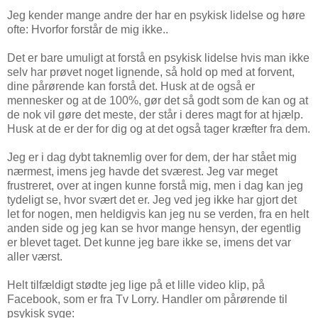
Jeg kender mange andre der har en psykisk lidelse og høre
ofte: Hvorfor forstår de mig ikke..
Det er bare umuligt at forstå en psykisk lidelse hvis man ikke
selv har prøvet noget lignende, så hold op med at forvent,
dine pårørende kan forstå det. Husk at de også er
mennesker og at de 100%, gør det så godt som de kan og at
de nok vil gøre det meste, der står i deres magt for at hjælp.
Husk at de er der for dig og at det også tager kræfter fra dem.
Jeg er i dag dybt taknemlig over for dem, der har stået mig
nærmest, imens jeg havde det sværest. Jeg var meget
frustreret, over at ingen kunne forstå mig, men i dag kan jeg
tydeligt se, hvor svært det er. Jeg ved jeg ikke har gjort det
let for nogen, men heldigvis kan jeg nu se verden, fra en helt
anden side og jeg kan se hvor mange hensyn, der egentlig
er blevet taget. Det kunne jeg bare ikke se, imens det var
aller værst.
Helt tilfældigt stødte jeg lige på et lille video klip, på
Facebook, som er fra Tv Lorry. Handler om pårørende til
psykisk syge: