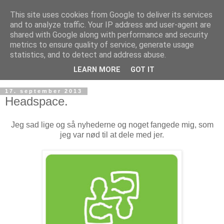
This site uses cookies from Google to deliver its services
and to analyze traffic. Your IP address and user-agent are
shared with Google along with performance and security
metrics to ensure quality of service, generate usage
statistics, and to detect and address abuse.
LEARN MORE
GOT IT
17. september 2013
Headspace.
Jeg sad lige og så nyhederne og noget fangede mig, som
jeg var nød til at dele med jer.