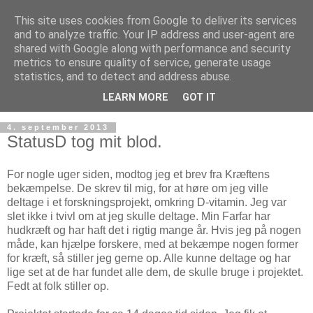
This site uses cookies from Google to deliver its services
and to analyze traffic. Your IP address and user-agent are
shared with Google along with performance and security
metrics to ensure quality of service, generate usage
statistics, and to detect and address abuse.
LEARN MORE
GOT IT
4. september 2013
StatusD tog mit blod.
For nogle uger siden, modtog jeg et brev fra Kræftens
bekæmpelse. De skrev til mig, for at høre om jeg ville
deltage i et forskningsprojekt, omkring D-vitamin. Jeg var
slet ikke i tvivl om at jeg skulle deltage. Min Farfar har
hudkræft og har haft det i rigtig mange år. Hvis jeg på nogen
måde, kan hjælpe forskere, med at bekæmpe nogen former
for kræft, så stiller jeg gerne op. Alle kunne deltage og har
lige set at de har fundet alle dem, de skulle bruge i projektet.
Fedt at folk stiller op.