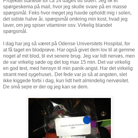
Projektet startede for ca 14 dages tid siden. Jeg fik et
spørgeskema på mail, hvor jeg skulle svare på en masse
spørgsmål. Feks hvor meget jeg havde opholdt mig i solen,
det sidste halve år, spørgsmål omkring min kost, hvad jeg
laver, om jeg spiser vitaminer osv. Virkelig blandet
spørgsmål.
I dag har jeg så været på Odense Universitets Hospital, for
at få taget en blodprøve. Har også givet dem lov til at gemme
noget af mit blod, til evt senere brug. Jeg var lidt nervøs, men
de var virkelig søde og det tog max 15 min. Det var virkelig
en god test, med hensyn til min panik-angst. Har det virkelig
stramt med sygehuset.. Det fede var jo så at angsten, slet
ikke kiggede forbi i dag, kun lidt helt almindelig nervøsitet.
De små sejre er der og jeg kan se dem.