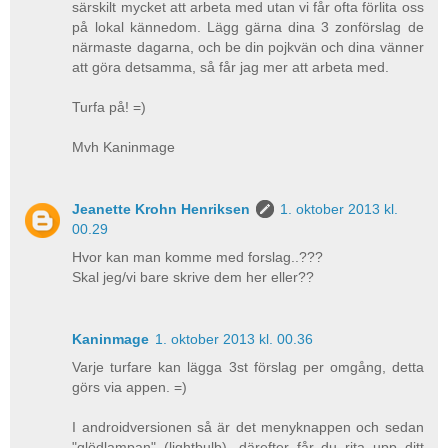
särskilt mycket att arbeta med utan vi får ofta förlita oss
på lokal kännedom. Lägg gärna dina 3 zonförslag de
närmaste dagarna, och be din pojkvän och dina vänner
att göra detsamma, så får jag mer att arbeta med.
Turfa på! =)
Mvh Kaninmage
Jeanette Krohn Henriksen
1. oktober 2013 kl.
00.29
Hvor kan man komme med forslag..???
Skal jeg/vi bare skrive dem her eller??
Kaninmage
1. oktober 2013 kl. 00.36
Varje turfare kan lägga 3st förslag per omgång, detta
görs via appen. =)
I androidversionen så är det menyknappen och sedan
"glödlampan" (lightbulb), därefter får du rita upp ditt