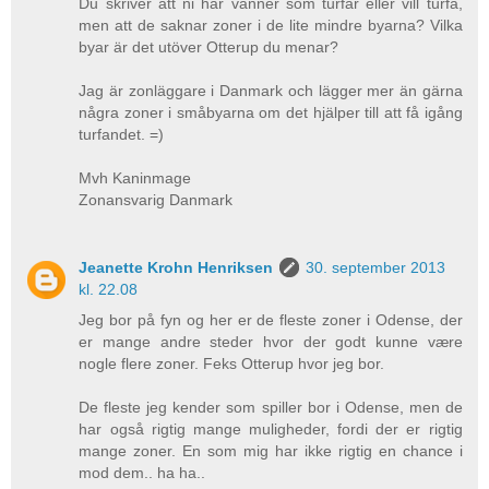
Du skriver att ni har vänner som turfar eller vill turfa,
men att de saknar zoner i de lite mindre byarna? Vilka
byar är det utöver Otterup du menar?
Jag är zonläggare i Danmark och lägger mer än gärna
några zoner i småbyarna om det hjälper till att få igång
turfandet. =)
Mvh Kaninmage
Zonansvarig Danmark
Jeanette Krohn Henriksen
30. september 2013
kl. 22.08
Jeg bor på fyn og her er de fleste zoner i Odense, der
er mange andre steder hvor der godt kunne være
nogle flere zoner. Feks Otterup hvor jeg bor.
De fleste jeg kender som spiller bor i Odense, men de
har også rigtig mange muligheder, fordi der er rigtig
mange zoner. En som mig har ikke rigtig en chance i
mod dem.. ha ha..