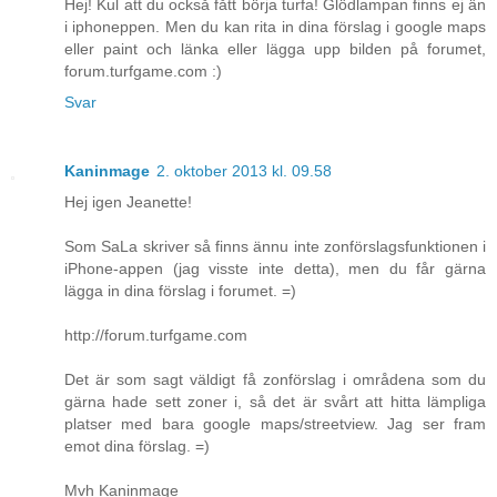
Hej! Kul att du också fått börja turfa! Glödlampan finns ej än
i iphoneppen. Men du kan rita in dina förslag i google maps
eller paint och länka eller lägga upp bilden på forumet,
forum.turfgame.com :)
Svar
Kaninmage
2. oktober 2013 kl. 09.58
Hej igen Jeanette!
Som SaLa skriver så finns ännu inte zonförslagsfunktionen i
iPhone-appen (jag visste inte detta), men du får gärna
lägga in dina förslag i forumet. =)
http://forum.turfgame.com
Det är som sagt väldigt få zonförslag i områdena som du
gärna hade sett zoner i, så det är svårt att hitta lämpliga
platser med bara google maps/streetview. Jag ser fram
emot dina förslag. =)
Mvh Kaninmage