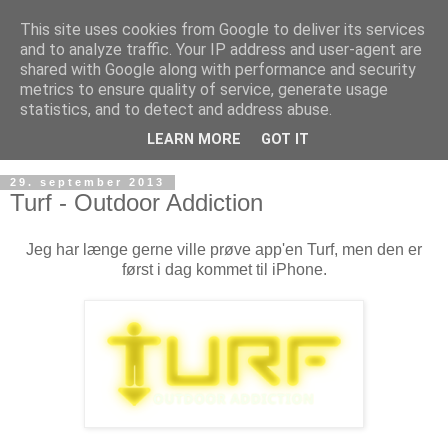
This site uses cookies from Google to deliver its services
and to analyze traffic. Your IP address and user-agent are
shared with Google along with performance and security
metrics to ensure quality of service, generate usage
statistics, and to detect and address abuse.
LEARN MORE
GOT IT
29. september 2013
Turf - Outdoor Addiction
Jeg har længe gerne ville prøve app'en Turf, men den er
først i dag kommet til iPhone.