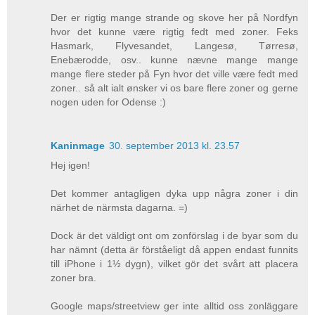
Der er rigtig mange strande og skove her på Nordfyn
hvor det kunne være rigtig fedt med zoner. Feks
Hasmark, Flyvesandet, Langesø, Tørresø,
Enebærodde, osv.. kunne nævne mange mange
mange flere steder på Fyn hvor det ville være fedt med
zoner.. så alt ialt ønsker vi os bare flere zoner og gerne
nogen uden for Odense :)
Kaninmage
30. september 2013 kl. 23.57
Hej igen!
Det kommer antagligen dyka upp några zoner i din
närhet de närmsta dagarna. =)
Dock är det väldigt ont om zonförslag i de byar som du
har nämnt (detta är förståeligt då appen endast funnits
till iPhone i 1½ dygn), vilket gör det svårt att placera
zoner bra.
Google maps/streetview ger inte alltid oss zonläggare