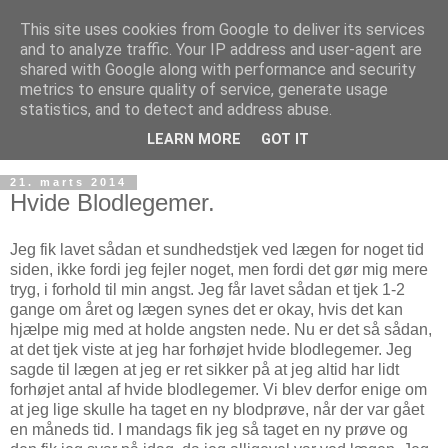
This site uses cookies from Google to deliver its services
and to analyze traffic. Your IP address and user-agent are
shared with Google along with performance and security
metrics to ensure quality of service, generate usage
statistics, and to detect and address abuse.
LEARN MORE
GOT IT
21. marts 2014
Hvide Blodlegemer.
Jeg fik lavet sådan et sundhedstjek ved lægen for noget tid
siden, ikke fordi jeg fejler noget, men fordi det gør mig mere
tryg, i forhold til min angst. Jeg får lavet sådan et tjek 1-2
gange om året og lægen synes det er okay, hvis det kan
hjælpe mig med at holde angsten nede. Nu er det så sådan,
at det tjek viste at jeg har forhøjet hvide blodlegemer. Jeg
sagde til lægen at jeg er ret sikker på at jeg altid har lidt
forhøjet antal af hvide blodlegemer. Vi blev derfor enige om
at jeg lige skulle ha taget en ny blodprøve, når der var gået
en måneds tid. I mandags fik jeg så taget en ny prøve og