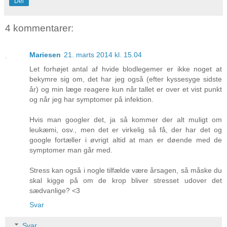
Del
4 kommentarer:
Mariesen
21. marts 2014 kl. 15.04
Let forhøjet antal af hvide blodlegemer er ikke noget at
bekymre sig om, det har jeg også (efter kyssesyge sidste
år) og min læge reagere kun når tallet er over et vist punkt
og når jeg har symptomer på infektion.
Hvis man googler det, ja så kommer der alt muligt om
leukæmi, osv., men det er virkelig så få, der har det og
google fortæller i øvrigt altid at man er døende med de
symptomer man går med.
Stress kan også i nogle tilfælde være årsagen, så måske du
skal kigge på om de krop bliver stresset udover det
sædvanlige? <3
Svar
Svar