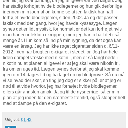
den fik jeg svar på idag, da jeg alligevel var ved lægen. Jeg
har stadig forhøjet hvide blodlegemer og hun gik derfor lige
igennem min journal og kunne se at jeg faktisk har haft
forhøjet hvide blodlegemer, siden 2002. Ja og det passer
faktisk med den gang, hvor jeg havde kyssesyge. Lægen
synes det er lidt mystisk, for normalt er det kun forhøjet hvis
man har en infektion i kroppen, men jeg har jo haft det i så
mange år. Hun kom så ind på min rygning, da det også kan
være en årsag. Jeg har ikke røget cigaretter siden d. 6/11-
2012, men har brugt en e-cigaret i stedet for. Jeg har hele
tiden dampet væske med nikotin i, men er så langt nede i
nikotin nu at planen alligevel er at jeg skal være nikotin fri,
fra om en uges tid. Lægen synes derfor at jeg skal komme
igen om 14 dages tid og ha taget en ny blodprøve. Så nu må
vi se hvad der sker, en ting jeg dog er sikker på, er at jeg er
nød til at vide hvorfor, jeg har forhøjet hvide blodlegemer,
ellers går angsten amok. Ja og til de nysgerrige, så er min
plan at jeg inden for den nærmeste fremtid, også stopper helt
med at dampe på den e-cigaret.
Udgivet:
01:43