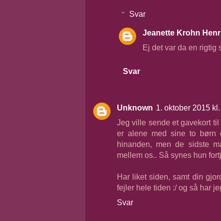
Svar
Jeanette Krohn Henr
Ej det var da en rigtig
Svar
Unknown
1. oktober 2015 kl
Jeg ville sende et gavekort ti
er alene med sine to børn o
hinanden, men de sidste ma
mellem os.. Så synes hun fortj
Har liket siden, samt din gjo
fejler hele tiden :/ og så har j
Svar