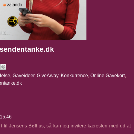
sendentanke.dk
lelse
,
Gaveideer
,
GiveAway
,
Konkurrence
,
Online Gavekort
,
ntanke.dk
 15.46
rt til Jensens Bøfhus, så kan jeg invitere kæresten med ud at