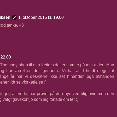
iksen
1. oktober 2015 kl. 19.00
 sød tanke. <3
. 22.00
l The body shop til min fætters datter som er på min alder.. Hun
g har været en del igennem.. Vi har altid holdt meget af
nge år har vi desværre ikke set hinanden pga afstanden
ener lidt selvforkælelse :)
rde jeg allerede, har prøvet på den nye ved bliglovin men den
eg valgt gavekort jo som jeg fortalte om før :)