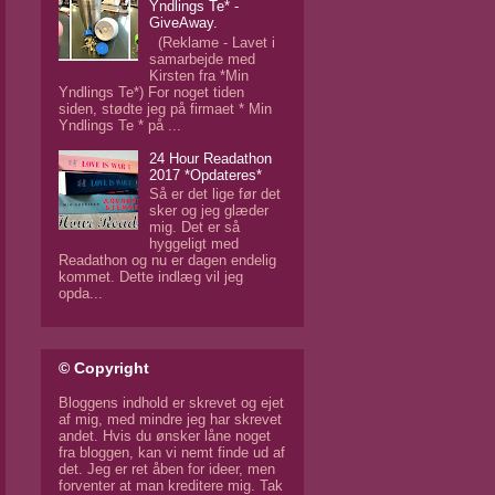
Yndlings Te* -
GiveAway.
(Reklame - Lavet i
samarbejde med
Kirsten fra *Min
Yndlings Te*) For noget tiden
siden, stødte jeg på firmaet * Min
Yndlings Te * på ...
24 Hour Readathon
2017 *Opdateres*
Så er det lige før det
sker og jeg glæder
mig. Det er så
hyggeligt med
Readathon og nu er dagen endelig
kommet. Dette indlæg vil jeg
opda...
© Copyright
Bloggens indhold er skrevet og ejet
af mig, med mindre jeg har skrevet
andet. Hvis du ønsker låne noget
fra bloggen, kan vi nemt finde ud af
det. Jeg er ret åben for ideer, men
forventer at man kreditere mig. Tak