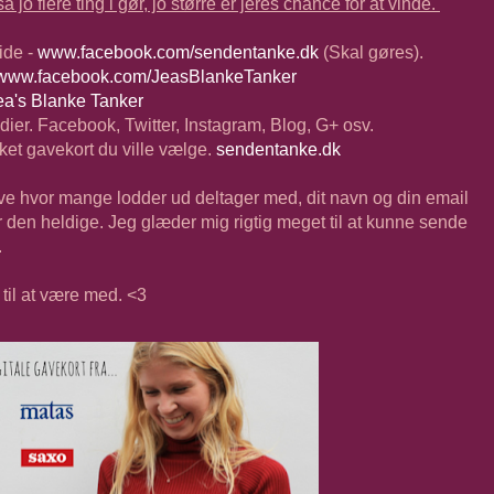
 jo flere ting i gør, jo større er jeres chance for at vinde.
ide -
www.facebook.com/sendentanke.dk
(Skal gøres).
www.facebook.com/JeasBlankeTanker
ea's Blanke Tanker
dier. Facebook, Twitter, Instagram, Blog, G+ osv.
ket gavekort du ville vælge.
sendentanke.dk
ive hvor mange lodder ud deltager med, dit navn og din email
 er den heldige. Jeg glæder mig rigtig meget til at kunne sende
.
 til at være med. <3