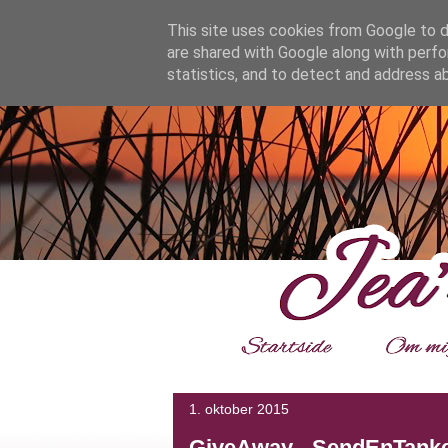
google.com, pub-4139964114599800, DIRECT, f08c47fec0942
This site uses cookies from Google to de
are shared with Google along with perfo
statistics, and to detect and address a
___
1. oktober 2015
GiveAway - SendEnTank