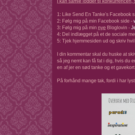
I kan samle lodder til konkurrencen, så
1: Like Send En Tanke's Facebook s
2: Følg mig på min Facebook side -
3: Følg mig på min
nye
Bloglovin -
J
4: Del indlægget på et de sociale me
5: Tjek hjemmesiden ud og skriv hvil
I din kommentar skal du huske at sk
så jeg nemt kan få fat i dig, hvis du
en af jer en sød tanke og et gavekort
På forhånd mange tak, fordi i har lyst