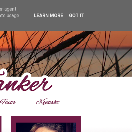
er-agent
rate usage
LEARN MORE
GOT IT
___