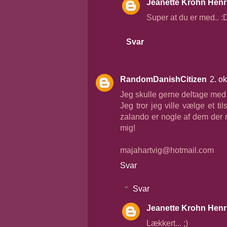
Jeanette Krohn Henr
Super at du er med.. :
Svar
RandomDanishCitizen
2. o
Jeg skulle gerne deltage med 4
Jeg tror jeg ville vælge et til
zalando er nogle af dem der r
mig!
majahartvig@hotmail.com
Svar
Svar
Jeanette Krohn Henr
Lækkert... ;)