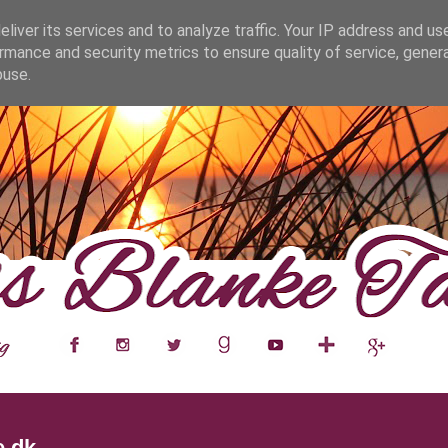
fa0
liver its services and to analyze traffic. Your IP address and us
rmance and security metrics to ensure quality of service, gene
buse.
___
__
__
__
__
__
__
___
e.dk