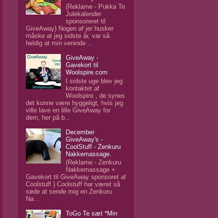
(Reklame - Pukka Te
Julekalender
sponsoreret til
GiveAway) Nogen af jer husker
måske at jeg sidste år, var så
heldig at min veninde ...
GiveAway -
Gavekort til
Woolspire.com
I sidste uge blev jeg
kontaktet af
Woolspire , de synes
det kunne være hyggeligt, hvis jeg
ville lave en lille GiveAway for
dem, her på b...
December
GiveAway's -
CoolStuff - Zenkuru
Nakkemassage.
(Reklame - Zenkuru
Nakkemassage +
Gavekort til GiveAway sponsoret af
Coolstuff ) Coolstuff har været så
søde at sende mig en Zenkuru
Na...
ToGo Te sæt *Min