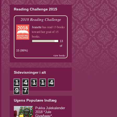
Reading Challenge 2015
2018 Reading Challenge
Jeanette
has read 13 books
toward her goal of 15
books.
13
of
15 (86%)
view books
Sidevisninger i alt
1
4
1
1
4
9
7
Ugens Populære Indlæg
Pukka Julekalender
2018 *Jule
GiveAway*.