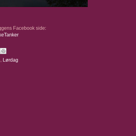
oggens Facebook side:
keTanker
e
,
Lørdag