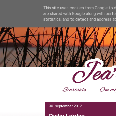
google.com, pub-4139964114599800, DIRECT, f08c47fec0942
This site uses cookies from Google to de
are shared with Google along with perfo
statistics, and to detect and address a
___
30. september 2012
Dejlig Lørdag.