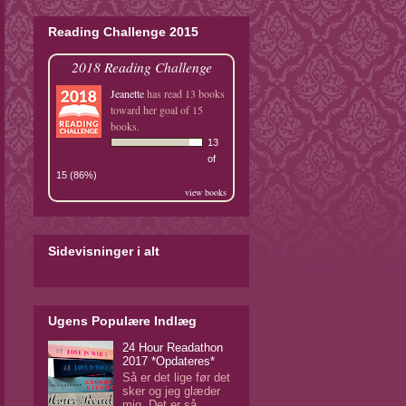
Reading Challenge 2015
2018 Reading Challenge
Jeanette
has read 13 books
toward her goal of 15
books.
13
of
15 (86%)
view books
Sidevisninger i alt
Ugens Populære Indlæg
24 Hour Readathon
2017 *Opdateres*
Så er det lige før det
sker og jeg glæder
mig. Det er så