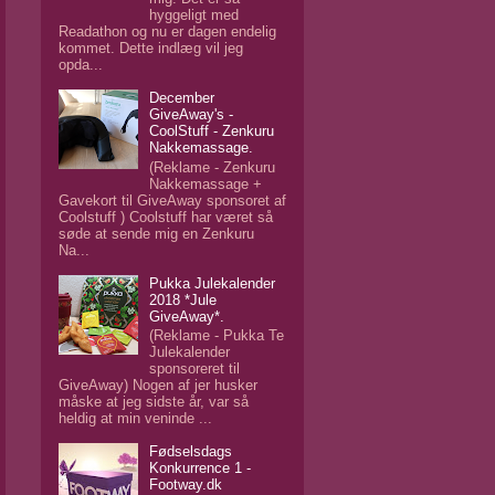
hyggeligt med
Readathon og nu er dagen endelig
kommet. Dette indlæg vil jeg
opda...
December
GiveAway's -
CoolStuff - Zenkuru
Nakkemassage.
(Reklame - Zenkuru
Nakkemassage +
Gavekort til GiveAway sponsoret af
Coolstuff ) Coolstuff har været så
søde at sende mig en Zenkuru
Na...
Pukka Julekalender
2018 *Jule
GiveAway*.
(Reklame - Pukka Te
Julekalender
sponsoreret til
GiveAway) Nogen af jer husker
måske at jeg sidste år, var så
heldig at min veninde ...
Fødselsdags
Konkurrence 1 -
Footway.dk