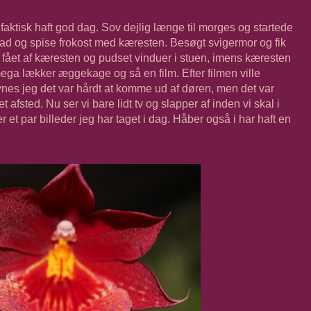
 faktisk haft god dag. Sov dejlig længe til morges og startede
t bad og spise frokost med kæresten. Besøgt svigermor og fik
r fået af kæresten og pudset vinduer i stuen, imens kæresten
en mega lækker æggekage og så en film. Efter filmen ville
ynes jeg det var hårdt at komme ud af døren, men det var
t afsted. Nu ser vi bare lidt tv og slapper af inden vi skal i
er et par billeder jeg har taget i dag. Håber også i har haft en