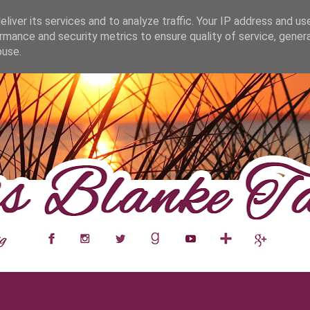
fa0
liver its services and to analyze traffic. Your IP address and us
rmance and security metrics to ensure quality of service, gene
buse.
___
__
__
__
__
__
__
___