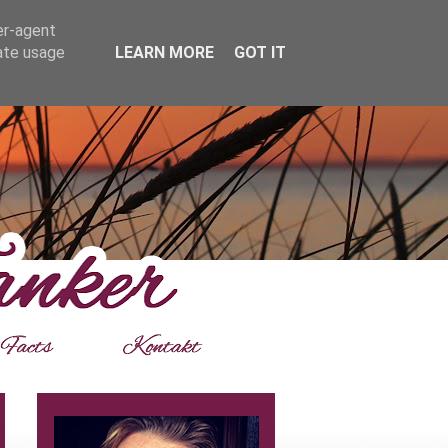
er-agent
rate usage
LEARN MORE
GOT IT
___