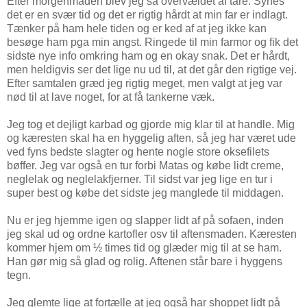
Efter morgenmaden blev jeg så overvældet af tåre. Synes
det er en svær tid og det er rigtig hårdt at min far er indlagt.
Tænker på ham hele tiden og er ked af at jeg ikke kan
besøge ham pga min angst. Ringede til min farmor og fik det
sidste nye info omkring ham og en okay snak. Det er hårdt,
men heldigvis ser det lige nu ud til, at det går den rigtige vej.
Efter samtalen græd jeg rigtig meget, men valgt at jeg var
nød til at lave noget, for at få tankerne væk.
Jeg tog et dejligt karbad og gjorde mig klar til at handle. Mig
og kæresten skal ha en hyggelig aften, så jeg har været ude
ved fyns bedste slagter og hente nogle store oksefilets
bøffer. Jeg var også en tur forbi Matas og købe lidt creme,
neglelak og neglelakfjerner. Til sidst var jeg lige en tur i
super best og købe det sidste jeg manglede til middagen.
Nu er jeg hjemme igen og slapper lidt af på sofaen, inden
jeg skal ud og ordne kartofler osv til aftensmaden. Kæresten
kommer hjem om ½ times tid og glæder mig til at se ham.
Han gør mig så glad og rolig. Aftenen står bare i hyggens
tegn.
Jeg glemte lige at fortælle at jeg også har shoppet lidt på