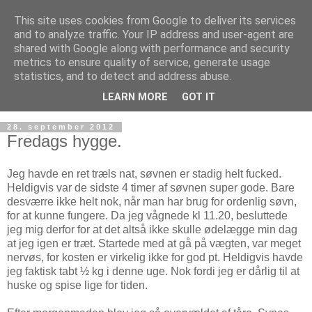
This site uses cookies from Google to deliver its services
and to analyze traffic. Your IP address and user-agent are
shared with Google along with performance and security
metrics to ensure quality of service, generate usage
statistics, and to detect and address abuse.
LEARN MORE
GOT IT
28. september 2012
Fredags hygge.
Jeg havde en ret træls nat, søvnen er stadig helt fucked.
Heldigvis var de sidste 4 timer af søvnen super gode. Bare
desværre ikke helt nok, når man har brug for ordenlig søvn,
for at kunne fungere. Da jeg vågnede kl 11.20, besluttede
jeg mig derfor for at det altså ikke skulle ødelægge min dag
at jeg igen er træt. Startede med at gå på vægten, var meget
nervøs, for kosten er virkelig ikke for god pt. Heldigvis havde
jeg faktisk tabt ½ kg i denne uge. Nok fordi jeg er dårlig til at
huske og spise lige for tiden.