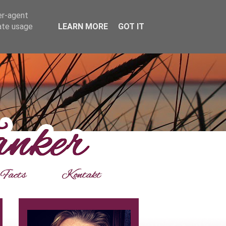
er-agent
rate usage
LEARN MORE
GOT IT
___