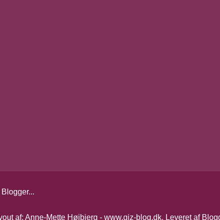
yout af: Anne-Mette Højbjerg - www.giz-blog.dk. Leveret af
Blog