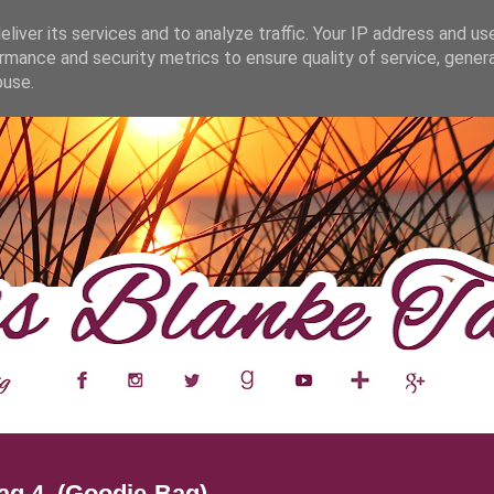
fa0
liver its services and to analyze traffic. Your IP address and us
rmance and security metrics to ensure quality of service, gene
buse.
___
__
__
__
__
__
__
___
ag 4. (Goodie-Bag)