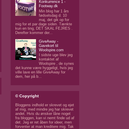
Konkurrence 1 -
Footway.dk
Min blog har 1 års
fødselsdag d. 10
maj, det gik op for
mig for et par dage siden. Tænkte
kun en ting, DET SKAL FEJRES .
Derefter kommer der...
GiveAway -
Gavekort til
Woolspire.com
I sidste uge blev jeg
kontaktet af
Woolspire , de synes
det kunne være hyggeligt, hvis jeg
ville lave en lille GiveAway for
dem, her på b...
© Copyright
Bloggens indhold er skrevet og ejet
af mig, med mindre jeg har skrevet
andet. Hvis du ønsker låne noget
fra bloggen, kan vi nemt finde ud af
det. Jeg er ret åben for ideer, men
forventer at man kreditere mig. Tak