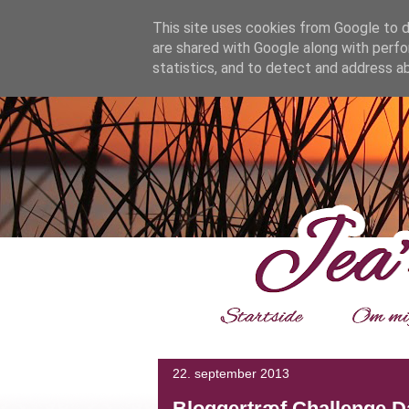
google.com, pub-4139964114599800, DIRECT, f08c47fec0942
This site uses cookies from Google to de
are shared with Google along with perfo
statistics, and to detect and address a
___
22. september 2013
Bloggertræf Challenge D