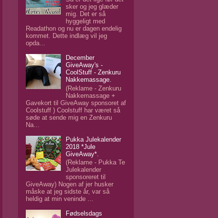
sker og jeg glæder
mig. Det er så
hyggeligt med
Readathon og nu er dagen endelig
kommet. Dette indlæg vil jeg
opda...
December
GiveAway's -
CoolStuff - Zenkuru
Nakkemassage.
(Reklame - Zenkuru
Nakkemassage +
Gavekort til GiveAway sponsoret af
Coolstuff ) Coolstuff har været så
søde at sende mig en Zenkuru
Na...
Pukka Julekalender
2018 *Jule
GiveAway*.
(Reklame - Pukka Te
Julekalender
sponsoreret til
GiveAway) Nogen af jer husker
måske at jeg sidste år, var så
heldig at min veninde ...
Fødselsdags