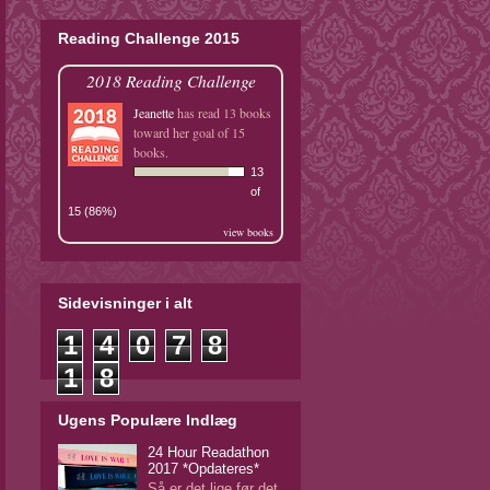
Reading Challenge 2015
2018 Reading Challenge
Jeanette
has read 13 books
toward her goal of 15
books.
13
of
15 (86%)
view books
Sidevisninger i alt
1
4
0
7
8
1
8
Ugens Populære Indlæg
24 Hour Readathon
2017 *Opdateres*
Så er det lige før det