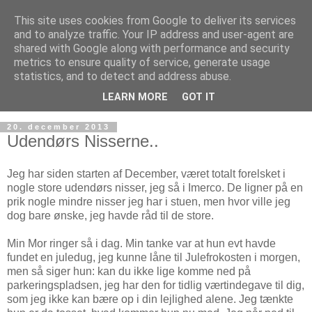
This site uses cookies from Google to deliver its services
and to analyze traffic. Your IP address and user-agent are
shared with Google along with performance and security
metrics to ensure quality of service, generate usage
statistics, and to detect and address abuse.
LEARN MORE
GOT IT
20. december 2013
Udendørs Nisserne..
Jeg har siden starten af December, været totalt forelsket i
nogle store udendørs nisser, jeg så i Imerco. De ligner på en
prik nogle mindre nisser jeg har i stuen, men hvor ville jeg
dog bare ønske, jeg havde råd til de store.
Min Mor ringer så i dag. Min tanke var at hun evt havde
fundet en juledug, jeg kunne låne til Julefrokosten i morgen,
men så siger hun: kan du ikke lige komme ned på
parkeringspladsen, jeg har den for tidlig værtindegave til dig,
som jeg ikke kan bære op i din lejlighed alene. Jeg tænkte