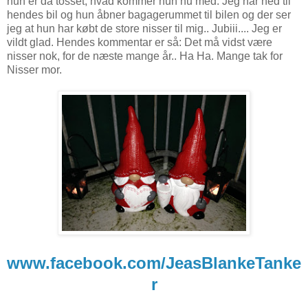
hun er da tosset, hvad kommer hun nu med. Jeg når ned til
hendes bil og hun åbner bagagerummet til bilen og der ser
jeg at hun har købt de store nisser til mig.. Jubiii.... Jeg er
vildt glad. Hendes kommentar er så: Det må vidst være
nisser nok, for de næste mange år.. Ha Ha. Mange tak for
Nisser mor.
www.facebook.com/JeasBlankeTanke
r