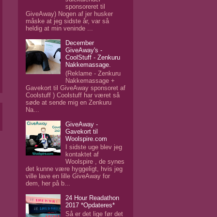
sponsoreret til
GiveAway) Nogen af jer husker
måske at jeg sidste år, var så
heldig at min veninde ...
December
GiveAway's -
CoolStuff - Zenkuru
Nakkemassage.
(Reklame - Zenkuru
Nakkemassage +
Gavekort til GiveAway sponsoret af
Coolstuff ) Coolstuff har været så
søde at sende mig en Zenkuru
Na...
GiveAway -
Gavekort til
Woolspire.com
I sidste uge blev jeg
kontaktet af
Woolspire , de synes
det kunne være hyggeligt, hvis jeg
ville lave en lille GiveAway for
dem, her på b...
24 Hour Readathon
2017 *Opdateres*
Så er det lige før det