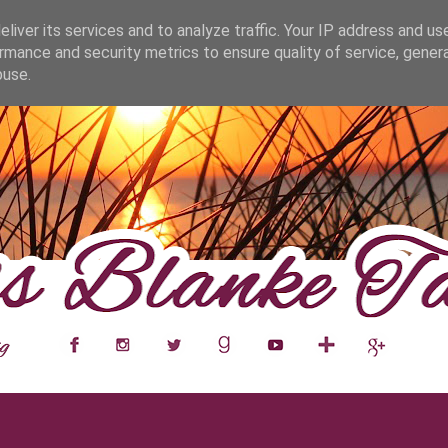
fa0
liver its services and to analyze traffic. Your IP address and us
rmance and security metrics to ensure quality of service, gene
buse.
___
__
__
__
__
__
__
___