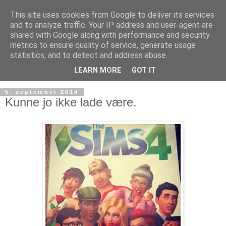
This site uses cookies from Google to deliver its services
and to analyze traffic. Your IP address and user-agent are
shared with Google along with performance and security
metrics to ensure quality of service, generate usage
statistics, and to detect and address abuse.
LEARN MORE
GOT IT
5. september 2014
Kunne jo ikke lade være.