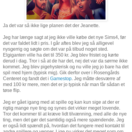
Ja det var så ikke lige planen det der Jeanette.
Jeg har længe sagt at jeg ikke ville købe det nye Sims4, før
det var faldet lidt i pris. I går aftes blev jeg så alligevel
nysgerrig og søgte om det var på tilbud noget sted.
Elgiganten ville ha det til 350 kr. Jeg blev fristet og kørte
derud i dag. Tror i så at de har det, nej det var da sørme ikke
kommet. Jeg blev pigehysterisk og nu ville jeg jo bare ha det
spil med hjem (typisk mig). Gik derfor over i Rosengårds
Centeret og fandt det i
Gamestop
. Jeg måtte desværre af
med 100 kr mere, men det er jo typisk når man får sådan et
tøse flip.
Jeg er gået igang med at spille og kan kun sige at der er
rigtig mange nye ting og synes det virker meget lovende.
Tror det kommer til at kræve lidt tilvænning, med alle de nye
ting, men det gør det samtidig også mere spændende. Jeg
er også lidt spændt på, hvordan det fungere med kontakt til
andre spillere og venner. Lige nu virker det meget som om,