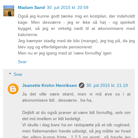
Madam Sand
30. juli 2015 kl. 20.59
Også jeg kunne godt tænke mig en kostplan, der indeholdt
kage. Men desværre - jeg er ikke så høj - og spinkelt
bygget, så jeg er virkelig nødt til at økonomisere med
kalorierne.
Jeg kæmper stadig med de kilo (mange), jeg tog på, da jeg
blev syg og efterfølgende pensioneret.
Men nu er jeg igang med at 'være fornuftig' igen.
Svar
Svar
Jeanette Krohn Henriksen
30. juli 2015 kl. 21.19
Ja det ville være skønt, men vi må øve os i at
økonomisere lidt.. desværre.. ha ha..
Dejlidt at du også prøver at være lidt fornuftig, selv om
det ind imellem er lidt kedeligt.
Vi skulle i dag bare ha en rødspætte på et stk rugbrød,
men fiskemanden havde udsolgt, så jeg måtte se hvad
der ellers kunne friste.. 1,2,3 og wupti.. så havde jeg