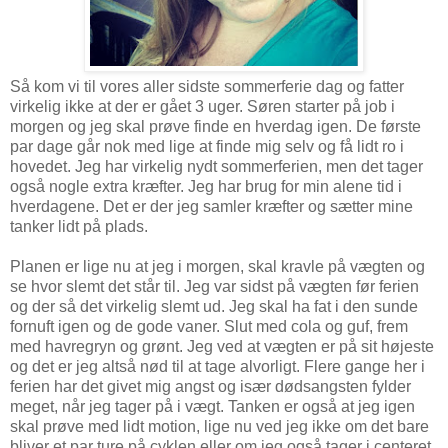
Så kom vi til vores aller sidste sommerferie dag og fatter
virkelig ikke at der er gået 3 uger. Søren starter på job i
morgen og jeg skal prøve finde en hverdag igen. De første
par dage går nok med lige at finde mig selv og få lidt ro i
hovedet. Jeg har virkelig nydt sommerferien, men det tager
også nogle extra kræfter. Jeg har brug for min alene tid i
hverdagene. Det er der jeg samler kræfter og sætter mine
tanker lidt på plads.
Planen er lige nu at jeg i morgen, skal kravle på vægten og
se hvor slemt det står til. Jeg var sidst på vægten før ferien
og der så det virkelig slemt ud. Jeg skal ha fat i den sunde
fornuft igen og de gode vaner. Slut med cola og guf, frem
med havregryn og grønt. Jeg ved at vægten er på sit højeste
og det er jeg altså nød til at tage alvorligt. Flere gange her i
ferien har det givet mig angst og især dødsangsten fylder
meget, når jeg tager på i vægt. Tanken er også at jeg igen
skal prøve med lidt motion, lige nu ved jeg ikke om det bare
bliver et par ture på cyklen eller om jeg også tager i centeret.