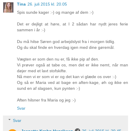
Tina
26. juli 2015 kl. 20.05
Spis sunde kager :-) og mange af dem :-)
Det er dejligt at høre, at I 2 sådan har nydt jeres ferie
sammen i år :-)
Du må hilse Søren god arbejdslyst fra i morgen tidlig.
Og du skal finde en hverdag igen med dine gøremål.
Vægten er som den nu er, få ikke pip af den.
Vi prøver også at tabe os, men det er ikke nemt, når man
døjer med et lavt stofskifte.
Nå men vi er som vi er og det kan vi glæde os over :-)
Og så er Maria ved at bage en aften-kage, øh og ikke en
sund en af slagsen, kun pynten :-)
Aften hilsner fra Maria og jeg :-)
Svar
Svar
Jeanette Krohn Henriksen
26. juli 2015 kl. 20.45