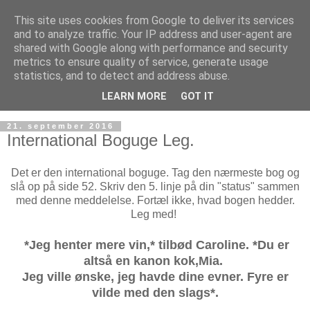
This site uses cookies from Google to deliver its services
and to analyze traffic. Your IP address and user-agent are
shared with Google along with performance and security
metrics to ensure quality of service, generate usage
statistics, and to detect and address abuse.
LEARN MORE
GOT IT
21. september 2016
International Boguge Leg.
Det er den international boguge. Tag den nærmeste bog og
slå op på side 52. Skriv den 5. linje på din "status" sammen
med denne meddelelse. Fortæl ikke, hvad bogen hedder.
Leg med!
*Jeg henter mere vin,* tilbød Caroline. *Du er
altså en kanon kok,Mia.
Jeg ville ønske, jeg havde dine evner. Fyre er
vilde med den slags*.