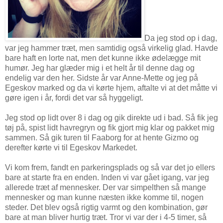
Da jeg stod op i dag,
var jeg hammer træt, men samtidig også virkelig glad. Havde
bare haft en lorte nat, men det kunne ikke ødelægge mit
humør. Jeg har glæder mig i et helt år til denne dag og
endelig var den her. Sidste år var Anne-Mette og jeg på
Egeskov marked og da vi kørte hjem, aftalte vi at det måtte vi
gøre igen i år, fordi det var så hyggeligt.
Jeg stod op lidt over 8 i dag og gik direkte ud i bad. Så fik jeg
tøj på, spist lidt havregryn og fik gjort mig klar og pakket mig
sammen. Så gik turen til Faaborg for at hente Gizmo og
derefter kørte vi til Egeskov Markedet.
Vi kom frem, fandt en parkeringsplads og så var det jo ellers
bare at starte fra en enden. Inden vi var gået igang, var jeg
allerede træt af mennesker. Der var simpelthen så mange
mennesker og man kunne næsten ikke komme til, nogen
steder. Det blev også rigtig varmt og den kombination, gør
bare at man bliver hurtig træt. Tror vi var der i 4-5 timer, så