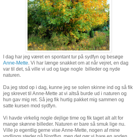
I dag har jeg været en spontant tur på sydfyn og besøge
Anne-Mette
. Vi har længe snakket om at når vejret, en dag
var til det, så ville vi ud og tage nogle billeder og nyde
naturen.
Da jeg stod op i dag, kunne jeg se solen skinne ind og så fik
jeg skrevet til Anne-Mette at vi altså burde ud i naturen og
hun gav mig ret. Så jeg fik hurtig pakket mig sammen og
satte kursen mod sydfyn.
Vi havde virkelig nogle dejlige time og fik taget alt alt for
mange skønne billeder. Naturen er bare så smuk lige nu.
Ville jo egentlig gerne vise Anne-Mette, nogen af mine
yndlings steder på Nordfyn, men det gør vi bare en anden