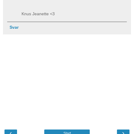
Knus Jeanette <3
Svar
‹
›
Start