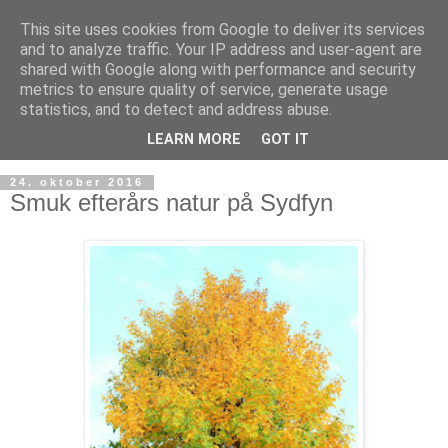
This site uses cookies from Google to deliver its services
and to analyze traffic. Your IP address and user-agent are
shared with Google along with performance and security
metrics to ensure quality of service, generate usage
statistics, and to detect and address abuse.
LEARN MORE
GOT IT
24. oktober 2016
Smuk efterårs natur på Sydfyn