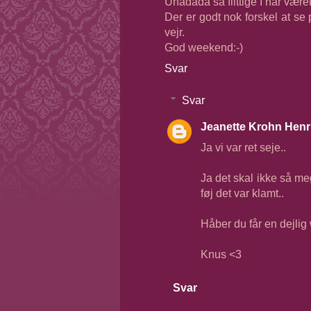
Uhadada så flittige I har været
Der er godt nok forskel at se
vejr.
God weekend:-)
Svar
Svar
Jeanette Krohn Henr
Ja vi var ret seje..
Ja det skal ikke så meg
føj det var klamt..
Håber du får en dejlig
Knus <3
Svar