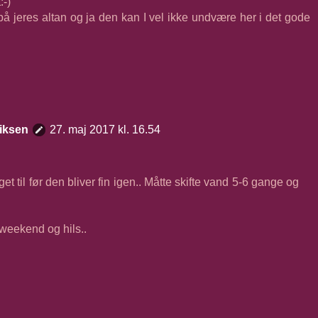
:-)
 på jeres altan og ja den kan I vel ikke undvære her i det gode
iksen
27. maj 2017 kl. 16.54
et til før den bliver fin igen.. Måtte skifte vand 5-6 gange og
 weekend og hils..