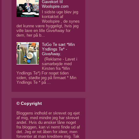
Gavekort til
Woolspire.com
I sidste uge blev jeg
kontaktet af
Woolspire , de synes
det kunne være hyggeligt, hvis jeg
ville lave en lille GiveAway for
dem, her på b...
ToGo Te sæt *Min
Yndlings Te* -
GiveAway.
(Reklame - Lavet i
samarbejde med
Kirsten fra *Min
Yndlings Te*) For noget tiden
siden, stødte jeg på firmaet * Min
Yndlings Te * på ...
© Copyright
Bloggens indhold er skrevet og ejet
af mig, med mindre jeg har skrevet
andet. Hvis du ønsker låne noget
fra bloggen, kan vi nemt finde ud af
det. Jeg er ret åben for ideer, men
forventer at man kreditere mig. Tak