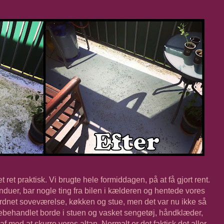
ret praktisk. Vi brugte hele formiddagen, på at få gjort rent.
uer, bar nogle ting fra bilen i kælderen og hentede vores
 ordnet soveværelse, køkken og stue, men det var nu ikke så
bebehandlet borde i stuen og vasket sengetøj, håndklæder,
g af med at skurre vores altan. Normalt er det faktisk det aller