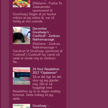
(Reklame - Pukka Te
Julekalender
sponsoreret til
GiveAway) Nogen af jer husker
måske at jeg sidste år, var så
heldig at min veninde ...
December
GiveAway's -
CoolStuff - Zenkuru
Nakkemassage.
(Reklame - Zenkuru
Nakkemassage +
Gavekort til GiveAway sponsoret af
Coolstuff ) Coolstuff har været så
søde at sende mig en Zenkuru
Na...
24 Hour Readathon
2017 *Opdateres*
Så er det lige før det
sker og jeg glæder
mig. Det er så
hyggeligt med
Readathon og nu er dagen endelig
kommet. Dette indlæg vil jeg
opda...
GiveAway -