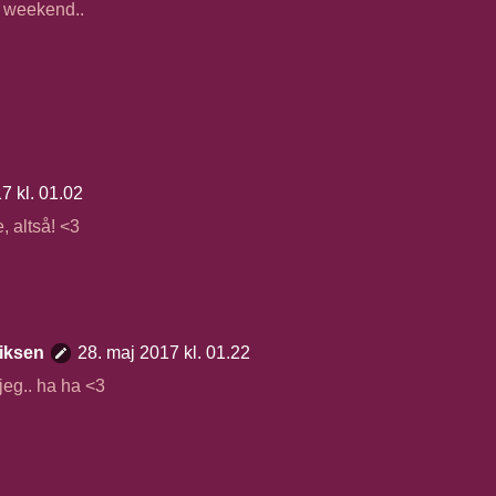
g weekend..
7 kl. 01.02
, altså! <3
iksen
28. maj 2017 kl. 01.22
r jeg.. ha ha <3