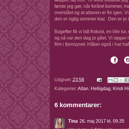
første jeg gør, når foråret kommer, men
overstået og at altanen er fin igen. 
den er rigtig sommer klar. Den er jo 
Bagefter fik vi lidt frokost, en lille l
og så var den dag jo gået. Vi opgav li
film i fjernsynet. Håber også i har ha
Udgivet:
23:58
Kategorier:
Altan
,
Helligdag
,
Kristi 
6 kommentarer:
Tina
26. maj 2017 kl. 09.35