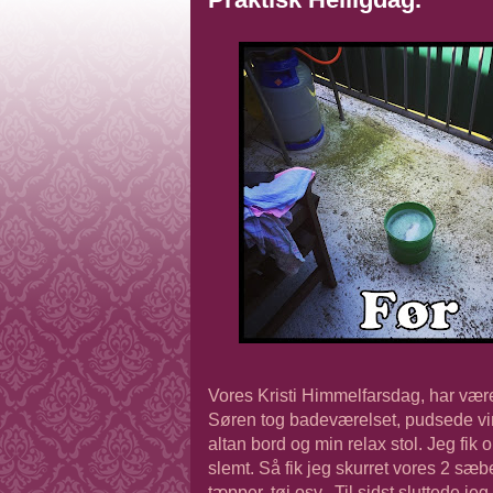
Vores Kristi Himmelfarsdag, har været 
Søren tog badeværelset, pudsede vind
altan bord og min relax stol. Jeg fik
slemt. Så fik jeg skurret vores 2 sæ
tæpper, tøj osv.. Til sidst sluttede je