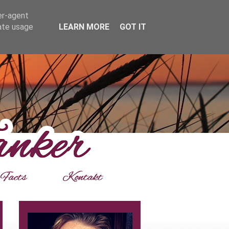
er-agent
rate usage
LEARN MORE
GOT IT
___