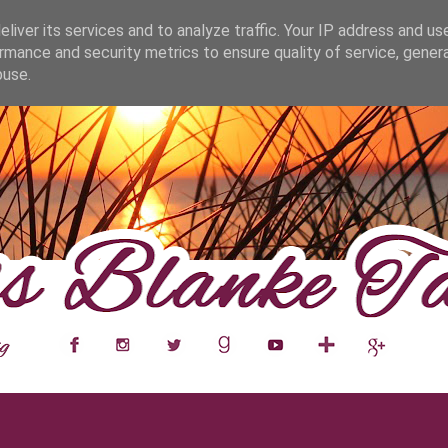
fa0
liver its services and to analyze traffic. Your IP address and us
rmance and security metrics to ensure quality of service, gene
buse.
___
__
__
__
__
__
__
___