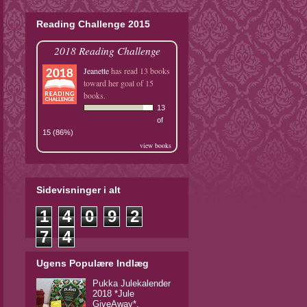
Reading Challenge 2015
2018 Reading Challenge
Jeanette
has read 13 books
toward her goal of 15
books.
13
of
15 (86%)
view books
Sidevisninger i alt
1
4
0
9
2
7
4
Ugens Populære Indlæg
Pukka Julekalender
2018 *Jule
GiveAway*.