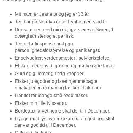
Mit navn er Jeanette og jeg er 33 år.
Jeg bor på Nordfyn og er Fynbo med stort F.
Bor sammen med min dejlige kæreste Søren, 1
dværghamster og et par fisk.
Jeg er førtidspensionist pga
personlighedsforstyrrelse og panikangst.
Er selvudlært verdensmester i selvforkælelse.
Elsker julens hvid, grønne og mørke røde farver.
Guld og glimmer gir mig knopper.
Elsker julegodter og især hjemmebagte
småkager, marcipan og lækker chokolade.
Har lidt for mange små røde nisser.
Elsker min lille Nissedør.
Bordeaux farvet negle skal der til i December.
Hygge med lys, varm kakao og en god bog skal
der var god tid til i December.
Drikker ikke kaffe.