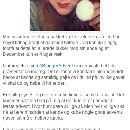
Min nissehue er stadig pakket væk i kælderen, så jeg har
snydt lidt og brugt et gammelt billede. Jeg kan ikke rigtig
forstå at dette år, allerede lakker mod sin ende og at
December kun er 4 uger væk.
I forbindelse med
#BloggerAdvent
skriver vi altid et lille
præsentation indlæg. Det er for at vi kan lære hinanden lidt
bedre at kende og samtidig pejle os lidt ind på, hvilke gaver
vi skal ud og købe til hinanden.
Egentlig synes jeg det er utrolig tidlig at snakke om Jul. Det
kommer næsten bag på mig at der kun er et par uger til
første advent. Hvor blev dette år lige af. Men hvis vi lige skal
nå at lære hinanden at kende og købe nogle gode advents
gaver, så må vi hellere igang.
I år har jeg valgt at lave lidt hurtige facts om mig.