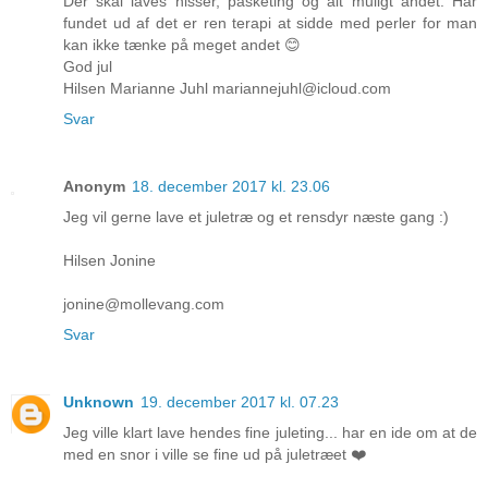
Der skal laves nisser, påsketing og alt muligt andet. Har
fundet ud af det er ren terapi at sidde med perler for man
kan ikke tænke på meget andet 😊
God jul
Hilsen Marianne Juhl mariannejuhl@icloud.com
Svar
Anonym
18. december 2017 kl. 23.06
Jeg vil gerne lave et juletræ og et rensdyr næste gang :)
Hilsen Jonine
jonine@mollevang.com
Svar
Unknown
19. december 2017 kl. 07.23
Jeg ville klart lave hendes fine juleting... har en ide om at de
med en snor i ville se fine ud på juletræet ❤️