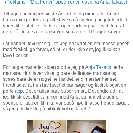
(Reklame - *Det Perler* appen er en gave fra Anja Takacs)
Tilbage i november sidste år, købte jeg mine aller første
hama mini perler. Jeg ville lave små snefnug og julehjerter til
vores lille juletræ. De blev super søde og har levet flere af
dem i år, til at sætte på Adventsgaverne til BloggerAdvent.
I år har det udviklet sig lidt. Jeg har købt en hel masse poser,
med forskellige farver, så nu er der ikke det, jeg ikke kan
lave i perler.
For nogle måneder siden stødte jeg på
Anja Takacs
perle
mønstre. Hun laver virkelig bare de fineste mønstre og
synes bare de er noget helt andet, end man før har set.
Fandt ud af at hun har lavet et par bøger og faktisk også en
perle
app
. Det er altså bare super smart. Det endte ud i at
jeg fik skrevet lidt sammen med Anja og hun ville gerne
sponsorer app'en til mig. Var også nød til at se hende bøger,
så jeg gik direkte på biblioteket og lånet 2.