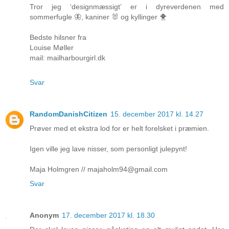
Tror jeg ‘designmæssigt’ er i dyreverdenen med
sommerfugle 🦋, kaniner 🐰 og kyllinger 🐥
Bedste hilsner fra
Louise Møller
mail: mailharbourgirl.dk
Svar
RandomDanishCitizen
15. december 2017 kl. 14.27
Prøver med et ekstra lod for er helt forelsket i præmien.
Igen ville jeg lave nisser, som personligt julepynt!
Maja Holmgren // majaholm94@gmail.com
Svar
Anonym
17. december 2017 kl. 18.30