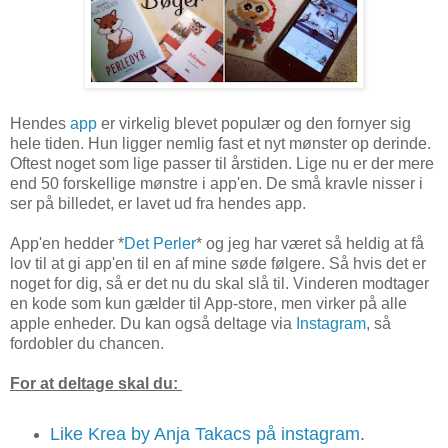
Hendes
app
er virkelig blevet populær og den fornyer sig
hele tiden. Hun ligger nemlig fast et nyt mønster op derinde.
Oftest noget som lige passer til årstiden. Lige nu er der mere
end 50 forskellige mønstre i app'en. De små kravle nisser i
ser på billedet, er lavet ud fra hendes app.
App'en hedder *
Det Perler
* og jeg har været så heldig at få
lov til at gi app'en til en af mine søde følgere. Så hvis det er
noget for dig, så er det nu du skal slå til. Vinderen modtager
en kode som kun gælder til App-store, men virker på alle
apple enheder. Du kan også deltage via
Instagram
, så
fordobler du chancen.
For at deltage skal du:
Like Krea by Anja Takacs på instagram
.