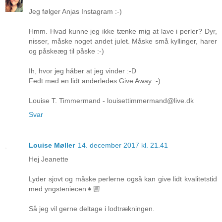
Jeg følger Anjas Instagram :-)
Hmm. Hvad kunne jeg ikke tænke mig at lave i perler? Dyr,
nisser, måske noget andet julet. Måske små kyllinger, harer
og påskeæg til påske :-)
Ih, hvor jeg håber at jeg vinder :-D
Fedt med en lidt anderledes Give Away :-)
Louise T. Timmermand - louisettimmermand@live.dk
Svar
Louise Møller
14. december 2017 kl. 21.41
Hej Jeanette
Lyder sjovt og måske perlerne også kan give lidt kvalitetstid
med yngsteniecen👧🏼
Så jeg vil gerne deltage i lodtrækningen.