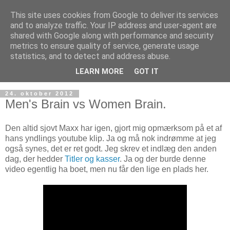
This site uses cookies from Google to deliver its services
and to analyze traffic. Your IP address and user-agent are
shared with Google along with performance and security
metrics to ensure quality of service, generate usage
statistics, and to detect and address abuse.
LEARN MORE
GOT IT
24. oktober 2012
Men's Brain vs Women Brain.
Den altid sjovt Maxx har igen, gjort mig opmærksom på et af
hans yndlings youtube klip. Ja og må nok indrømme at jeg
også synes, det er ret godt. Jeg skrev et indlæg den anden
dag, der hedder
Titler og kasser
. Ja og der burde denne
video egentlig ha boet, men nu får den lige en plads her.