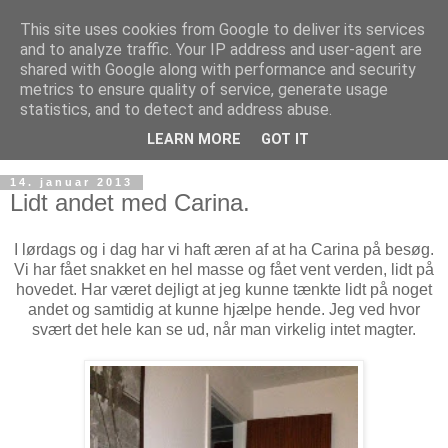
This site uses cookies from Google to deliver its services
and to analyze traffic. Your IP address and user-agent are
shared with Google along with performance and security
metrics to ensure quality of service, generate usage
statistics, and to detect and address abuse.
LEARN MORE
GOT IT
14. januar 2013
Lidt andet med Carina.
I lørdags og i dag har vi haft æren af at ha Carina på besøg.
Vi har fået snakket en hel masse og fået vent verden, lidt på
hovedet. Har været dejligt at jeg kunne tænkte lidt på noget
andet og samtidig at kunne hjælpe hende. Jeg ved hvor
svært det hele kan se ud, når man virkelig intet magter.