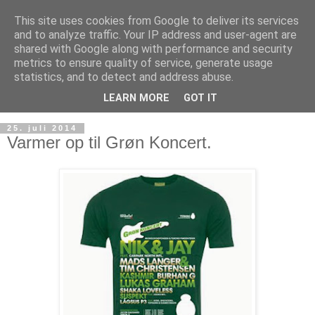
This site uses cookies from Google to deliver its services
and to analyze traffic. Your IP address and user-agent are
shared with Google along with performance and security
metrics to ensure quality of service, generate usage
statistics, and to detect and address abuse.
LEARN MORE
GOT IT
25. juli 2014
Varmer op til Grøn Koncert.