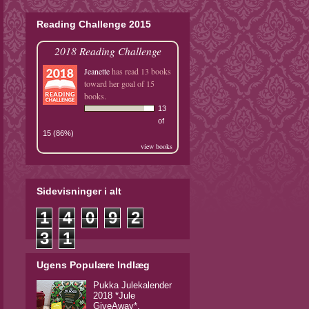
Reading Challenge 2015
2018 Reading Challenge
Jeanette
has read 13 books
toward her goal of 15
books.
13
of
15 (86%)
view books
Sidevisninger i alt
1
4
0
9
2
3
1
Ugens Populære Indlæg
Pukka Julekalender
2018 *Jule
GiveAway*.