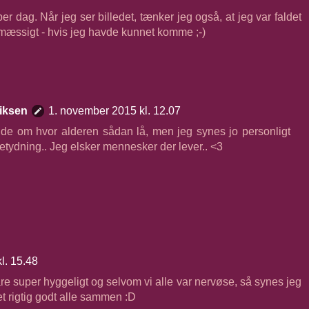
per dag. Når jeg ser billedet, tænker jeg også, at jeg var faldet
mæssigt - hvis jeg havde kunnet komme ;-)
iksen
1. november 2015 kl. 12.07
 ide om hvor alderen sådan lå, men jeg synes jo personligt
etydning.. Jeg elsker mennesker der lever.. <3
l. 15.48
are super hyggeligt og selvom vi alle var nervøse, så synes jeg
et rigtig godt alle sammen :D