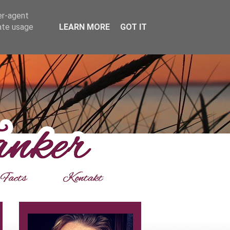
er-agent
rate usage
LEARN MORE
GOT IT
___