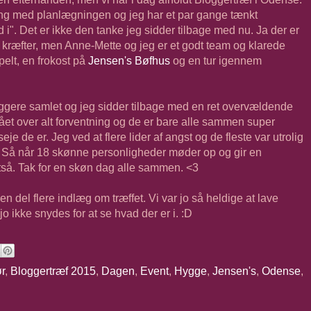
gang med planlægningen og jeg har et par gange tænkt
 i". Det er ikke den tanke jeg sidder tilbage med nu. Ja der er
 kræfter, men Anne-Mette og jeg er et godt team og klarede
elt, en frokost på
Jensen's Bøfhus
og en tur igennem
ggere samlet og jeg sidder tilbage med en ret overvældende
gået over alt forventning og de er bare alle sammen super
eje de er. Jeg ved at flere lider af angst og de fleste var utrolig
v. Så når 18 skønne personligheder møder op og gir en
ltså. Tak for en skøn dag alle sammen. <3
n del flere indlæg om træffet. Vi var jo så heldige at lave
o ikke snydes for at se hvad der er i. :D
r
,
Bloggertræf 2015
,
Dagen
,
Event
,
Hygge
,
Jensen's
,
Odense
,