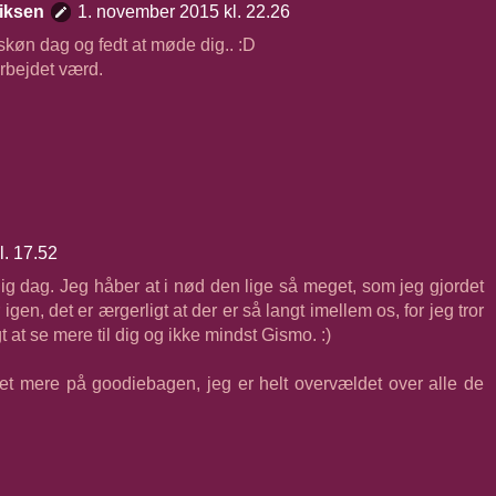
iksen
1. november 2015 kl. 22.26
skøn dag og fedt at møde dig.. :D
rbejdet værd.
l. 17.52
elig dag. Jeg håber at i nød den lige så meget, som jeg gjordet
r igen, det er ærgerligt at der er så langt imellem os, for jeg tror
 at se mere til dig og ikke mindst Gismo. :)
et mere på goodiebagen, jeg er helt overvældet over alle de