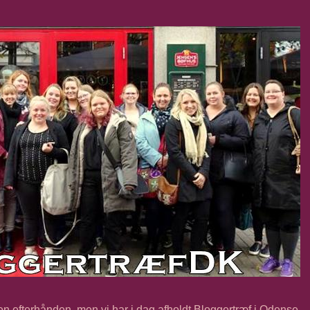
n efterhånden, men vi har i dag afholdt Bloggertræf i Odense.