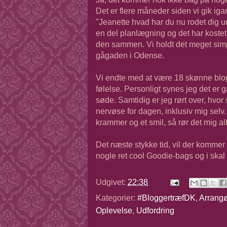
Det er flere måneder siden vi gik i
"Jeanette hvad har du nu rodet dig ud
en del planlægning og det har kostet
den sammen. Vi holdt det meget simp
gågaden i Odense.
Vi endte med at være 18 skønne blo
følelse. Personligt synes jeg det er 
søde. Samtidig er jeg rørt over, hvor s
nervøse for dagen, inklusiv mig sel
krammer og et smil, så rør det mig a
Det næste stykke tid, vil der kommer e
nogle ret cool Goodie-bags og i skal j
Udgivet:
22:38
Kategorier:
#BloggertræfDK
,
Arrangø
Oplevelse
,
Udfordring