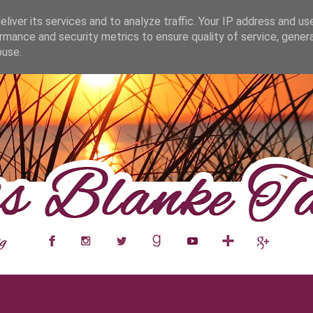
fa0
liver its services and to analyze traffic. Your IP address and us
rmance and security metrics to ensure quality of service, gene
buse.
___
__
__
__
__
__
__
___