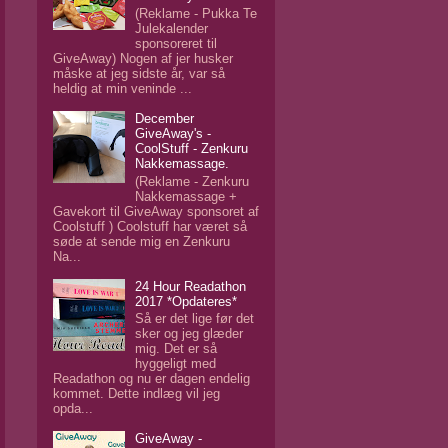
(Reklame - Pukka Te
Julekalender
sponsoreret til
GiveAway) Nogen af jer husker
måske at jeg sidste år, var så
heldig at min veninde ...
December
GiveAway's -
CoolStuff - Zenkuru
Nakkemassage.
(Reklame - Zenkuru
Nakkemassage +
Gavekort til GiveAway sponsoret af
Coolstuff ) Coolstuff har været så
søde at sende mig en Zenkuru
Na...
24 Hour Readathon
2017 *Opdateres*
Så er det lige før det
sker og jeg glæder
mig. Det er så
hyggeligt med
Readathon og nu er dagen endelig
kommet. Dette indlæg vil jeg
opda...
GiveAway -