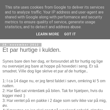
This site uses cookies from Google to deliver its services
and to analyze traffic. Your IP address and user-agent are
shared with Google along with performance and security
metrics to ensure quality of service, generate usage
statistics, and to detect and address abuse.
LEARN MORE
GOT IT
28. november 2012
Et par hurtige i kulden.
Synes bare den her dag, er forsvundet alt for hurtig og lige
nu overvejet jeg bare at hoppe på hovedet i seng. Er så
smadret. Ville dog lige skrive et par af de hurtige..
1: I ca 14 dage nu, er jeg først faldet i søvn, omkring kl 5 om
natten.
2: Har fået sat vinterdæk på bilen. Tak for hjælpen, hvis du
kigger med :)
3: Har ventet på en pakke i 2 dage som selv ikke var på mig,
øv.