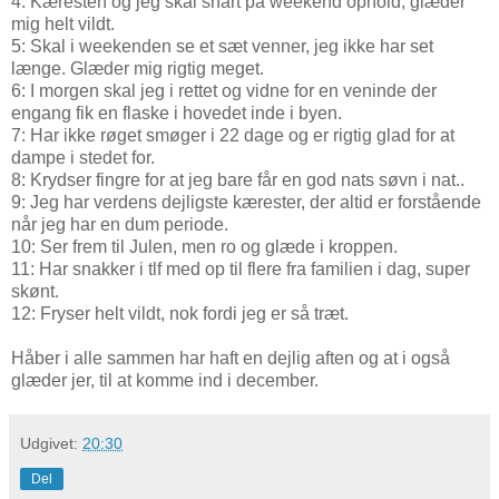
4: Kæresten og jeg skal snart på weekend ophold, glæder
mig helt vildt.
5: Skal i weekenden se et sæt venner, jeg ikke har set
længe. Glæder mig rigtig meget.
6: I morgen skal jeg i rettet og vidne for en veninde der
engang fik en flaske i hovedet inde i byen.
7: Har ikke røget smøger i 22 dage og er rigtig glad for at
dampe i stedet for.
8: Krydser fingre for at jeg bare får en god nats søvn i nat..
9: Jeg har verdens dejligste kærester, der altid er forstående
når jeg har en dum periode.
10: Ser frem til Julen, men ro og glæde i kroppen.
11: Har snakker i tlf med op til flere fra familien i dag, super
skønt.
12: Fryser helt vildt, nok fordi jeg er så træt.
Håber i alle sammen har haft en dejlig aften og at i også
glæder jer, til at komme ind i december.
Udgivet:
20:30
Del