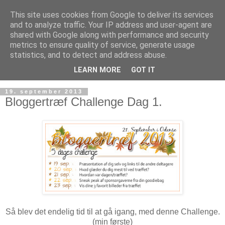
This site uses cookies from Google to deliver its services
and to analyze traffic. Your IP address and user-agent are
shared with Google along with performance and security
metrics to ensure quality of service, generate usage
statistics, and to detect and address abuse.
LEARN MORE
GOT IT
19. september 2013
Bloggertræf Challenge Dag 1.
Så blev det endelig tid til at gå igang, med denne Challenge.
(min første)