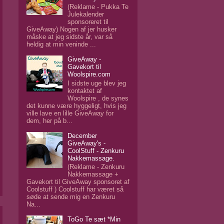
(Reklame - Pukka Te
Julekalender
sponsoreret til
GiveAway) Nogen af jer husker
måske at jeg sidste år, var så
heldig at min veninde ...
GiveAway -
Gavekort til
Woolspire.com
I sidste uge blev jeg
kontaktet af
Woolspire , de synes
det kunne være hyggeligt, hvis jeg
ville lave en lille GiveAway for
dem, her på b...
December
GiveAway's -
CoolStuff - Zenkuru
Nakkemassage.
(Reklame - Zenkuru
Nakkemassage +
Gavekort til GiveAway sponsoret af
Coolstuff ) Coolstuff har været så
søde at sende mig en Zenkuru
Na...
ToGo Te sæt *Min