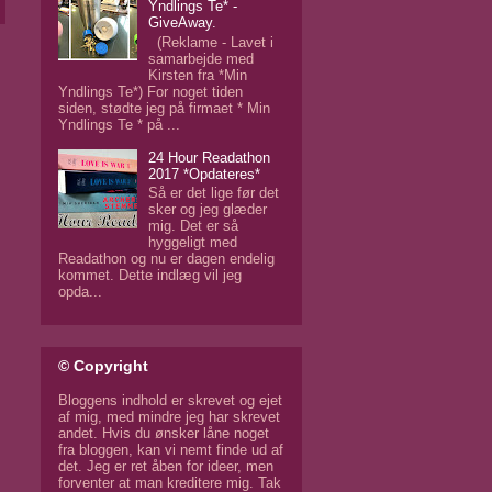
Yndlings Te* -
GiveAway.
(Reklame - Lavet i
samarbejde med
Kirsten fra *Min
Yndlings Te*) For noget tiden
siden, stødte jeg på firmaet * Min
Yndlings Te * på ...
24 Hour Readathon
2017 *Opdateres*
Så er det lige før det
sker og jeg glæder
mig. Det er så
hyggeligt med
Readathon og nu er dagen endelig
kommet. Dette indlæg vil jeg
opda...
© Copyright
Bloggens indhold er skrevet og ejet
af mig, med mindre jeg har skrevet
andet. Hvis du ønsker låne noget
fra bloggen, kan vi nemt finde ud af
det. Jeg er ret åben for ideer, men
forventer at man kreditere mig. Tak