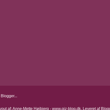
yout af: Anne-Mette Højbjerg - www.giz-blog.dk. Leveret af
Blog