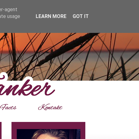
er-agent
rate usage
LEARN MORE
GOT IT
___