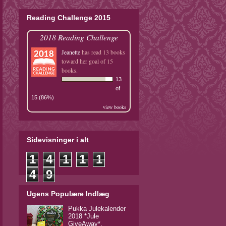
Reading Challenge 2015
2018 Reading Challenge
Jeanette
has read 13 books
toward her goal of 15
books.
13
of
15 (86%)
view books
Sidevisninger i alt
1
4
1
1
1
4
9
Ugens Populære Indlæg
Pukka Julekalender
2018 *Jule
GiveAway*.