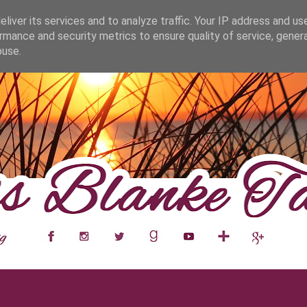
fa0
liver its services and to analyze traffic. Your IP address and us
rmance and security metrics to ensure quality of service, gene
buse.
___
__
__
__
__
__
__
___