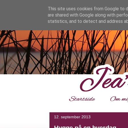
google.com, pub-4139964114599800, DIRECT, f08c47fec0942
This site uses cookies from Google to de
are shared with Google along with perfo
statistics, and to detect and address a
___
12. september 2013
Hygge på en hverdag.