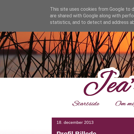
google.com, pub-4139964114599800, DIRECT, f08c47fec0942
This site uses cookies from Google to de
are shared with Google along with perfo
statistics, and to detect and address a
___
18. december 2013
Profil Billede.