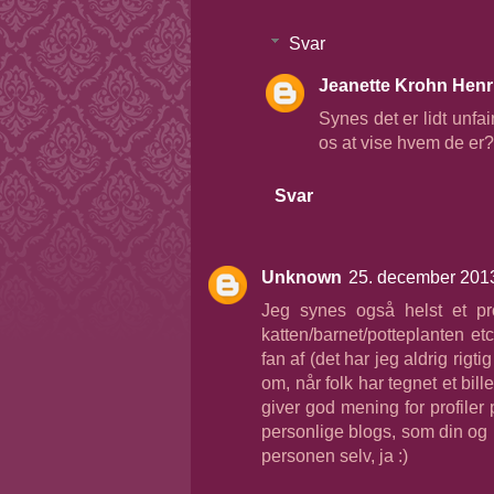
Svar
Jeanette Krohn Henr
Synes det er lidt unfai
os at vise hvem de er? 
Svar
Unknown
25. december 2013
Jeg synes også helst et prof
katten/barnet/potteplanten e
fan af (det har jeg aldrig ri
om, når folk har tegnet et bille
giver god mening for profiler
personlige blogs, som din og mi
personen selv, ja :)