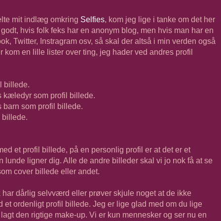
delte mit indlæg omkring
Selfies
, kom jeg lige i tanke om det her
isk godt, hvis folk feks har en anonym blog, men hvis man har en
ook, Twitter, Instragram osv, så skal der altså i min verden også
r kom en lille lister over ting, jeg hader ved andres profil
l billede.
s kæledyr som profil billede.
 barn som profil billede.
 billede.
d et profil billede, på en personlig profil er at det er et
 lunde ligner dig. Alle de andre billeder skal vi jo nok få at se
om cover billede eller andet.
k har dårlig selvværd eller prøver skjule noget at de ikke
 et ordenligt profil billede. Jeg er lige glad med om du lige
k lagt den rigtige make-up. Vi er kun mennesker og ser nu en