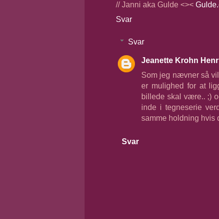
// Janni aka Gulde <><
Gulde.
Svar
Svar
Jeanette Krohn Henr
Som jeg nævner så vil 
er mulighed for at li
billede skal være.. ;)
inde i tegneserie ver
samme holdning hvis det
Svar