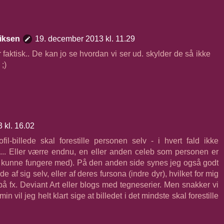
iksen
19. december 2013 kl. 11.29
r faktisk.. De kan jo se hvordan vi ser ud. skylder de så ikke
;)
 kl. 16.02
il-billede skal forestille personen selv - i hvert fald ikke
tc... Eller værre endnu, en eller anden celeb som personen er
gtig kunne fungere med). På den anden side synes jeg også godt
de af sig selv, eller af deres fursona (indre dyr), hvilket for mig
 på fx. Deviant Art eller blogs med tegneserier. Men snakker vi
n vil jeg helt klart sige at billedet i det mindste skal forestille