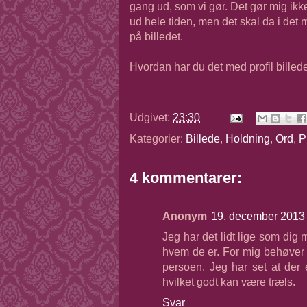
gang ud, som vi gør. Det gør mig ikke 
ud hele tiden, men det skal da i det 
på billedet.
Hvordan har du det med profil billed
Udgivet:
23:30
Kategorier:
Billede
,
Holdning
,
Ord
,
P
4 kommentarer:
Anonym
19. december 2013 
Jeg har det lidt lige som dig m
hvem de er. For mig behøver 
persoen. Jeg har set at der 
hvilket godt kan være træls.
Svar