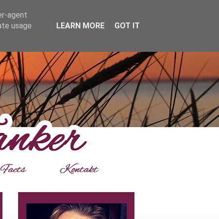
er-agent
rate usage
LEARN MORE
GOT IT
___