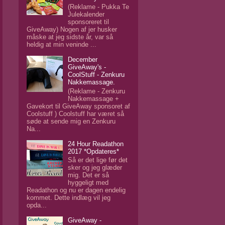
(Reklame - Pukka Te
Julekalender
sponsoreret til
GiveAway) Nogen af jer husker
måske at jeg sidste år, var så
heldig at min veninde ...
December
GiveAway's -
CoolStuff - Zenkuru
Nakkemassage.
(Reklame - Zenkuru
Nakkemassage +
Gavekort til GiveAway sponsoret af
Coolstuff ) Coolstuff har været så
søde at sende mig en Zenkuru
Na...
24 Hour Readathon
2017 *Opdateres*
Så er det lige før det
sker og jeg glæder
mig. Det er så
hyggeligt med
Readathon og nu er dagen endelig
kommet. Dette indlæg vil jeg
opda...
GiveAway -