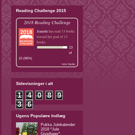
Reading Challenge 2015
2018 Reading Challenge
Jeanette
has read 13 books
toward her goal of 15
books.
13
of
15 (86%)
view books
Sidevisninger i alt
1
4
0
8
9
3
6
Ugens Populære Indlæg
Pukka Julekalender
2018 *Jule
GiveAway*.