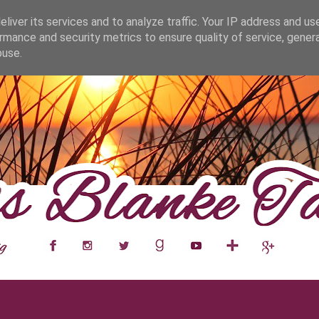
fa0
liver its services and to analyze traffic. Your IP address and us
rmance and security metrics to ensure quality of service, gene
buse.
___
__
__
__
__
__
__
___