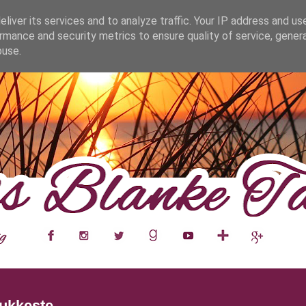
fa0
liver its services and to analyze traffic. Your IP address and us
rmance and security metrics to ensure quality of service, gene
buse.
___
__
__
__
__
__
__
___
ukkeste.