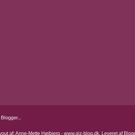
yout af: Anne-Mette Højbjerg - www.giz-blog.dk. Leveret af
Blog