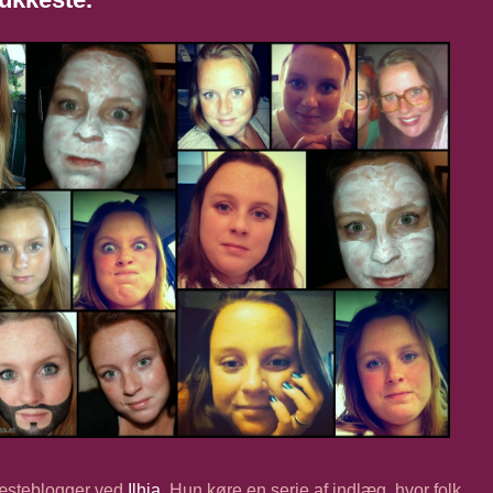
 gæsteblogger ved
Ilhja
. Hun køre en serie af indlæg, hvor folk