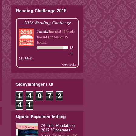
Reading Challenge 2015
2018 Reading Challenge
Jeanette
has read 13 books
toward her goal of 15
books.
13
of
15 (86%)
view books
Sidevisninger i alt
1
4
0
7
2
4
1
Ugens Populære Indlæg
24 Hour Readathon
2017 *Opdateres*
Så er det lige før det