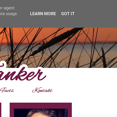
er-agent
rate usage
LEARN MORE
GOT IT
___