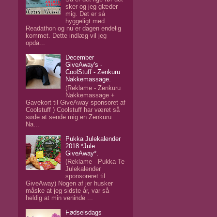
sker og jeg glæder
mig. Det er så
hyggeligt med
Readathon og nu er dagen endelig
kommet. Dette indlæg vil jeg
opda...
December
GiveAway's -
CoolStuff - Zenkuru
Nakkemassage.
(Reklame - Zenkuru
Nakkemassage +
Gavekort til GiveAway sponsoret af
Coolstuff ) Coolstuff har været så
søde at sende mig en Zenkuru
Na...
Pukka Julekalender
2018 *Jule
GiveAway*.
(Reklame - Pukka Te
Julekalender
sponsoreret til
GiveAway) Nogen af jer husker
måske at jeg sidste år, var så
heldig at min veninde ...
Fødselsdags