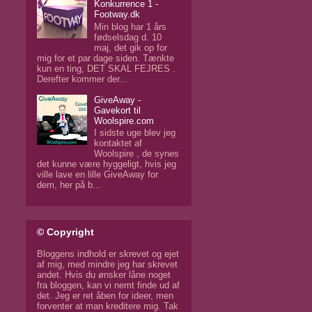
Konkurrence 1 -
Footway.dk
Min blog har 1 års
fødselsdag d. 10
maj, det gik op for
mig for et par dage siden. Tænkte
kun en ting, DET SKAL FEJRES .
Derefter kommer der...
GiveAway -
Gavekort til
Woolspire.com
I sidste uge blev jeg
kontaktet af
Woolspire , de synes
det kunne være hyggeligt, hvis jeg
ville lave en lille GiveAway for
dem, her på b...
© Copyright
Bloggens indhold er skrevet og ejet
af mig, med mindre jeg har skrevet
andet. Hvis du ønsker låne noget
fra bloggen, kan vi nemt finde ud af
det. Jeg er ret åben for ideer, men
forventer at man kreditere mig. Tak