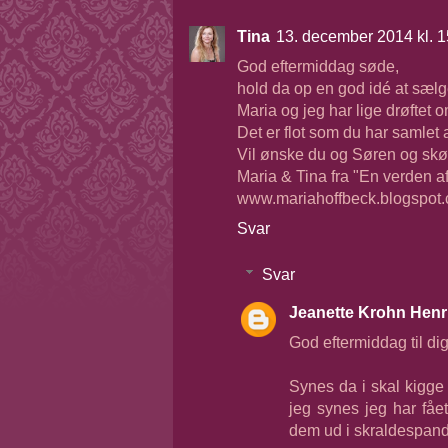
Tina
13. december 2014 kl. 1
God eftermiddag søde,
hold da op en god idé at sælg
Maria og jeg har lige drøftet o
Det er flot som du har samlet a
Vil ønske du og Søren og skøn
Maria & Tina fra "En verden af
www.mariahoffbeck.blogspot
Svar
Svar
Jeanette Krohn Henr
God eftermiddag til dig
Synes da i skal kigge 
jeg synes jeg har fået 
dem ud i skraldespand