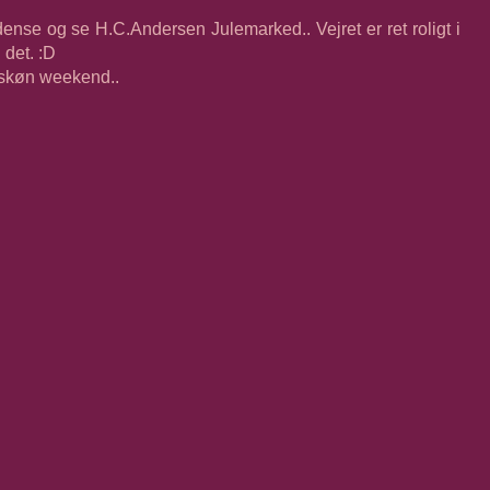
Odense og se H.C.Andersen Julemarked.. Vejret er ret roligt i
 det. :D
g skøn weekend..