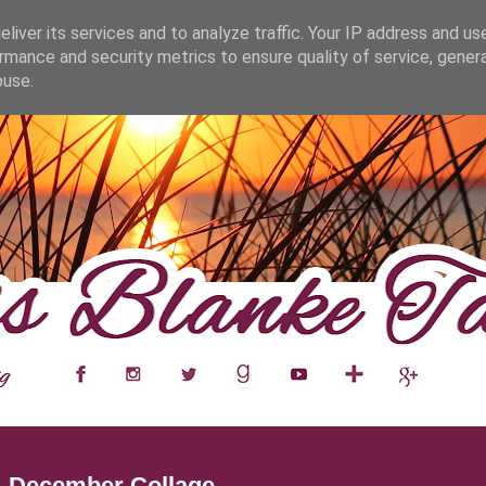
fa0
liver its services and to analyze traffic. Your IP address and us
rmance and security metrics to ensure quality of service, gene
buse.
___
__
__
__
__
__
__
___
- December Collage.