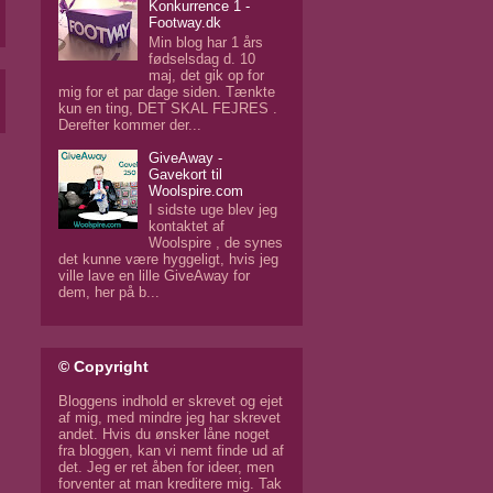
Konkurrence 1 -
Footway.dk
Min blog har 1 års
fødselsdag d. 10
maj, det gik op for
mig for et par dage siden. Tænkte
kun en ting, DET SKAL FEJRES .
Derefter kommer der...
GiveAway -
Gavekort til
Woolspire.com
I sidste uge blev jeg
kontaktet af
Woolspire , de synes
det kunne være hyggeligt, hvis jeg
ville lave en lille GiveAway for
dem, her på b...
© Copyright
Bloggens indhold er skrevet og ejet
af mig, med mindre jeg har skrevet
andet. Hvis du ønsker låne noget
fra bloggen, kan vi nemt finde ud af
det. Jeg er ret åben for ideer, men
forventer at man kreditere mig. Tak