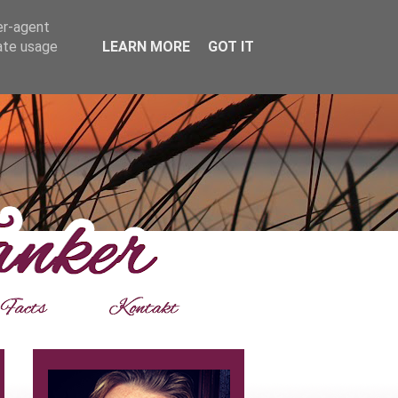
er-agent
rate usage
LEARN MORE
GOT IT
___