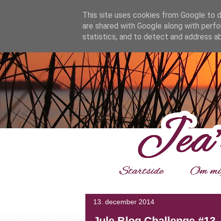
google.com, pub-4139964114599800, DIRECT, f08c47fec0942
This site uses cookies from Google to de
are shared with Google along with perfo
statistics, and to detect and address a
___
13. december 2014
Jule Blog Challenge #13 