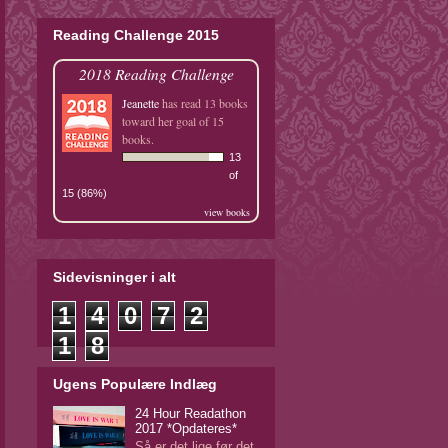
Reading Challenge 2015
2018 Reading Challenge
Jeanette
has read 13 books
toward her goal of 15
books.
13
of
15 (86%)
view books
Sidevisninger i alt
1
4
0
7
2
1
8
Ugens Populære Indlæg
24 Hour Readathon
2017 *Opdateres*
Så er det lige før det