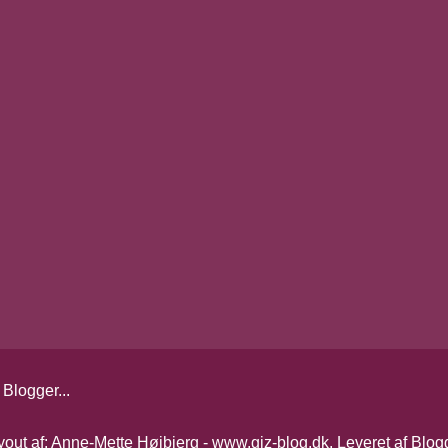
yout af: Anne-Mette Højbjerg - www.giz-blog.dk. Leveret af
Blog