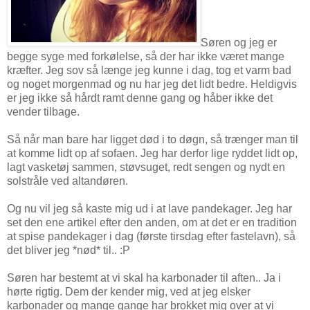
Søren og jeg er
begge syge med forkølelse, så der har ikke været mange
kræfter. Jeg sov så længe jeg kunne i dag, tog et varm bad
og noget morgenmad og nu har jeg det lidt bedre. Heldigvis
er jeg ikke så hårdt ramt denne gang og håber ikke det
vender tilbage.
Så når man bare har ligget død i to døgn, så trænger man til
at komme lidt op af sofaen. Jeg har derfor lige ryddet lidt op,
lagt vasketøj sammen, støvsuget, redt sengen og nydt en
solstråle ved altandøren.
Og nu vil jeg så kaste mig ud i at lave pandekager. Jeg har
set den ene artikel efter den anden, om at det er en tradition
at spise pandekager i dag (første tirsdag efter fastelavn), så
det bliver jeg *nød* til.. :P
Søren har bestemt at vi skal ha karbonader til aften.. Ja i
hørte rigtig. Dem der kender mig, ved at jeg elsker
karbonader og mange gange har brokket mig over at vi