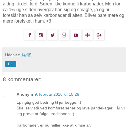
aldrig fik det, fordi Søren ikke kunne li karbonader. Men for
ca 1½ uge siden overgav han sig og smagte, ja og nu
foreslår han så selv karbonader til aften. Bliver bare mere og
mere forelsket i ham. <3
Udgivet:
14:05
Del
8 kommentarer:
Anonym
9. februar 2016 kl. 15.26
Ej, rigtig god bedring til jer begge. :)
Skal selv stå ved komfuret sener og lave pandekager, i år vil
jeg prøve at følge 'traditionen' :)
Karbonader, er nu heller ikke at kimse af.