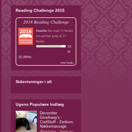
Reading Challenge 2015
2018 Reading Challenge
Jeanette
has read 13 books
toward her goal of 15
books.
13
of
15 (86%)
view books
Sidevisninger i alt
Ugens Populære Indlæg
December
GiveAway's -
CoolStuff - Zenkuru
Nakkemassage.
(Reklame - Zenkuru