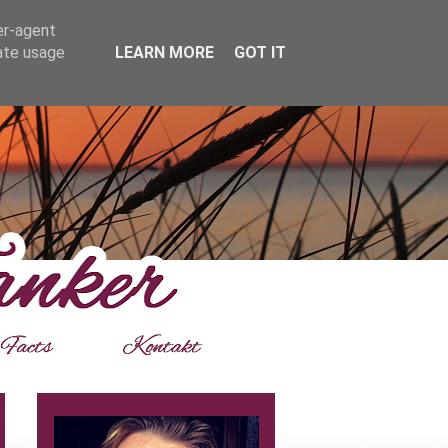
er-agent
rate usage
LEARN MORE
GOT IT
___