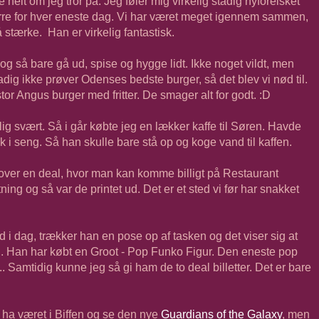
 helt om jeg tror på. Jeg føler mig virkelig stadig nyforelsket
rre for hver eneste dag. Vi har været meget igennem sammen,
 stærke. Han er virkelig fantastisk.
 og så bare gå ud, spise og hygge lidt. Ikke noget vildt, men
dig ikke prøver Odenses bedste burger, så det blev vi nød til.
tor Angus burger med fritter. De smager alt for godt. :D
ig svært. Så i går købte jeg en lækker kaffe til Søren. Havde
ik i seng. Så han skulle bare stå op og koge vand til kaffen.
g over en deal, hvor man kan komme billigt på Restaurant
ing og så var de printet ud. Det er et sted vi før har snakket
 i dag, trækker han en pose op af tasken og det viser sig at
el. Han har købt en Groot - Pop Funko Figur. Den eneste pop
. Samtidig kunne jeg så gi ham de to deal billetter. Det er bare
e ha været i Biffen og se den nye
Guardians of the Galaxy
, men