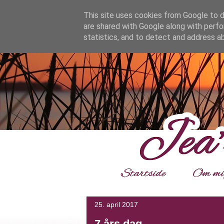
google.com, pub-4139964114599800, DIRECT, f08c47fec0942
This site uses cookies from Google to de
are shared with Google along with perfo
statistics, and to detect and address a
___
25. april 2017
7 års dag.