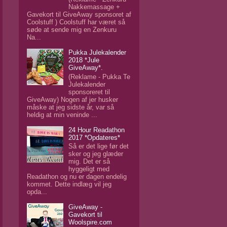
Nakkemassage +
Gavekort til GiveAway sponsoret af
Coolstuff ) Coolstuff har været så
søde at sende mig en Zenkuru
Na...
Pukka Julekalender
2018 *Jule
GiveAway*.
(Reklame - Pukka Te
Julekalender
sponsoreret til
GiveAway) Nogen af jer husker
måske at jeg sidste år, var så
heldig at min veninde ...
24 Hour Readathon
2017 *Opdateres*
Så er det lige før det
sker og jeg glæder
mig. Det er så
hyggeligt med
Readathon og nu er dagen endelig
kommet. Dette indlæg vil jeg
opda...
GiveAway -
Gavekort til
Woolspire.com