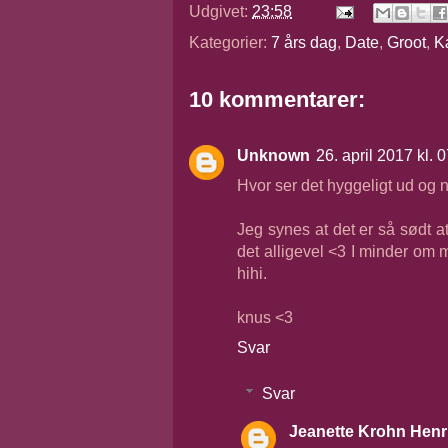
Udgivet:
23:58
Kategorier:
7 års dag
,
Date
,
Groot
,
K
10 kommentarer:
Unknown
26. april 2017 kl. 
Hvor ser det hyggeligt ud og nu
Jeg synes at det er så sødt at
det alligevel <3 I minder om
hihi.
knus <3
Svar
Svar
Jeanette Krohn Henr