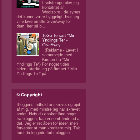
I sidste uge blev jeg
kontaktet af
Woolspire , de synes
det kunne være hyggeligt, hvis jeg
ville lave en lille GiveAway for
dem, her på b...
ToGo Te sæt *Min
Yndlings Te* -
GiveAway.
(Reklame - Lavet i
samarbejde med
Kirsten fra *Min
Yndlings Te*) For noget tiden
siden, stødte jeg på firmaet * Min
Yndlings Te * på ...
© Copyright
Bloggens indhold er skrevet og ejet
af mig, med mindre jeg har skrevet
andet. Hvis du ønsker låne noget
fra bloggen, kan vi nemt finde ud af
det. Jeg er ret åben for ideer, men
forventer at man kreditere mig. Tak
fordi du kiggede forbi bloggen.