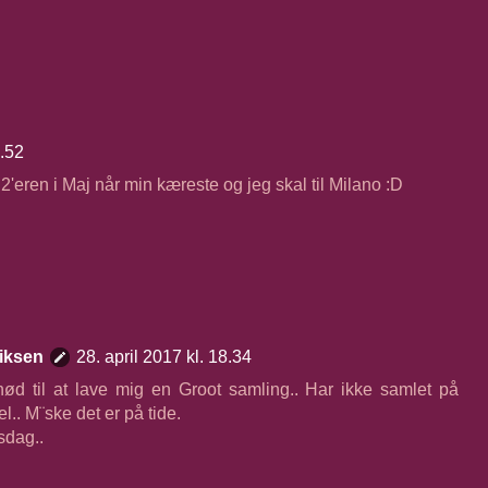
1.52
 2'eren i Maj når min kæreste og jeg skal til Milano :D
iksen
28. april 2017 kl. 18.34
ød til at lave mig en Groot samling.. Har ikke samlet på
el.. M¨ske det er på tide.
rsdag..