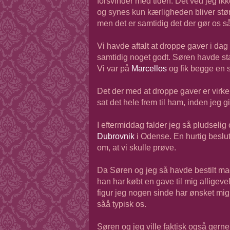
forsvinder med tiden. Det ved jeg ikke
og synes kun kærligheden bliver stø
men det er samtidig det der gør os så
Vi havde aftalt at droppe gaver i dag
samtidig noget godt. Søren havde sta
Vi var på
Marcellos
og fik begge en s
Det der med at droppe gaver er virkel
sat det hele frem til ham, inden jeg g
I eftermiddag falder jeg så pludseli
Dubrovnik
i Odense. En hurtig beslutn
om, at vi skulle prøve.
Da Søren og jeg så havde bestilt mad
han har købt en gave til mig alligev
figur jeg nogen sinde har ønsket mig.
såå typisk os.
Søren og jeg ville faktisk også gern