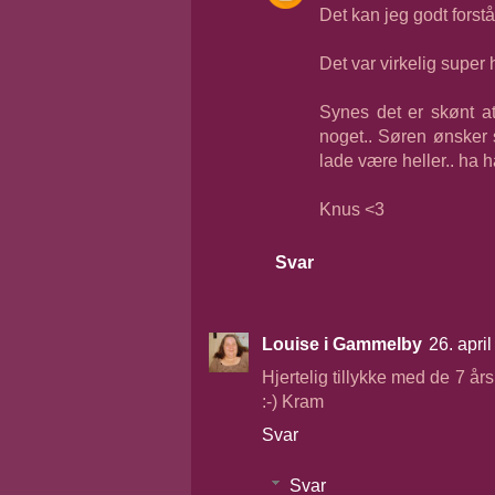
Det kan jeg godt forstå
Det var virkelig super h
Synes det er skønt a
noget.. Søren ønsker s
lade være heller.. ha 
Knus <3
Svar
Louise i Gammelby
26. apri
Hjertelig tillykke med de 7 års
:-) Kram
Svar
Svar