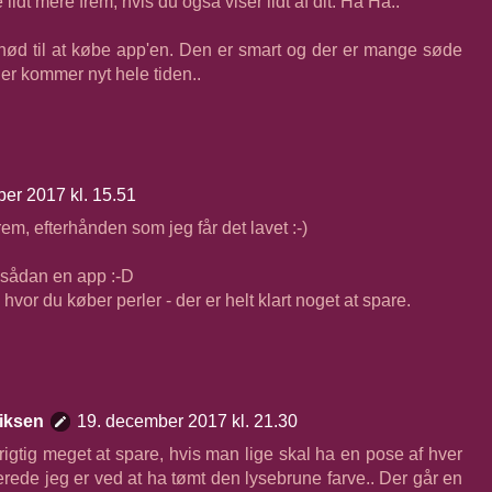
lidt mere frem, hvis du også viser lidt af dit. Ha Ha..
 nød til at købe app'en. Den er smart og der er mange søde
 der kommer nyt hele tiden..
er 2017 kl. 15.51
rem, efterhånden som jeg får det lavet :-)
e sådan en app :-D
e hvor du køber perler - der er helt klart noget at spare.
iksen
19. december 2017 kl. 21.30
r rigtig meget at spare, hvis man lige skal ha en pose af hver
lerede jeg er ved at ha tømt den lysebrune farve.. Der går en