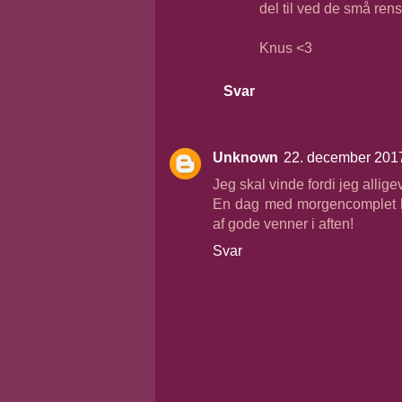
del til ved de små rens
Knus <3
Svar
Unknown
22. december 2017
Jeg skal vinde fordi jeg allige
En dag med morgencomplet ho
af gode venner i aften!
Svar