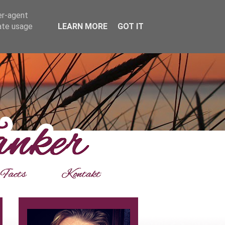
er-agent
rate usage
LEARN MORE
GOT IT
___