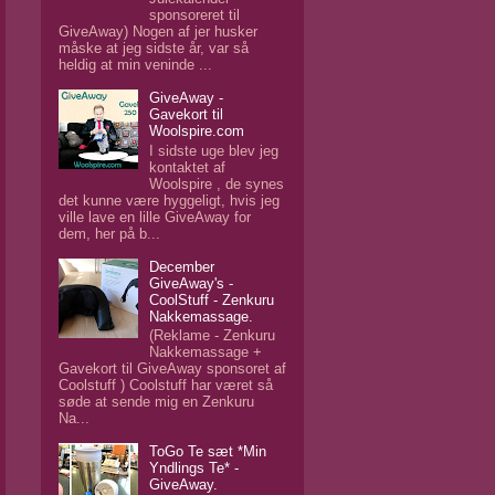
sponsoreret til
GiveAway) Nogen af jer husker
måske at jeg sidste år, var så
heldig at min veninde ...
GiveAway -
Gavekort til
Woolspire.com
I sidste uge blev jeg
kontaktet af
Woolspire , de synes
det kunne være hyggeligt, hvis jeg
ville lave en lille GiveAway for
dem, her på b...
December
GiveAway's -
CoolStuff - Zenkuru
Nakkemassage.
(Reklame - Zenkuru
Nakkemassage +
Gavekort til GiveAway sponsoret af
Coolstuff ) Coolstuff har været så
søde at sende mig en Zenkuru
Na...
ToGo Te sæt *Min
Yndlings Te* -
GiveAway.