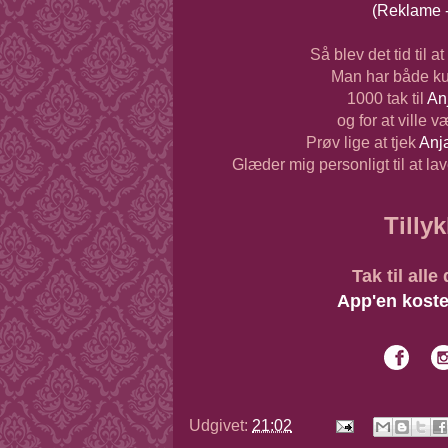
(Reklame -
Så blev det tid til 
Man har både ku
1000 tak til
An
og for at ville 
Prøv lige at tjek
Anja
Glæder mig personligt til at la
Tillyk
Tak til alle
App'en koste
Udgivet:
21:02