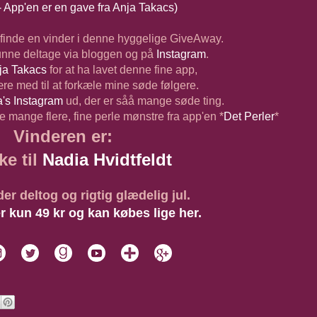
 App'en er en gave fra Anja Takacs)
at finde en vinder i denne hyggelige GiveAway.
nne deltage via bloggen og på
Instagram
.
ja Takacs
for at ha lavet denne fine app,
være med til at forkæle mine søde følgere.
's Instagram
ud, der er såå mange søde ting.
ve mange flere, fine perle mønstre fra app'en *
Det Perler
*
Vinderen er:
ke til
Nadia Hvidtfeldt
 der deltog og rigtig glædelig jul.
r kun 49 kr og kan købes lige her.