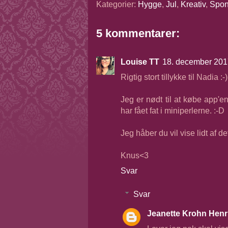
Kategorier:
Hygge
,
Jul
,
Kreativ
,
Spon
5 kommentarer:
Louise TT
18. december 2017
Rigtig stort tillykke til Nadia :-)
Jeg er nødt til at købe app'en,
har fået fat i miniperlerne. :-D
Jeg håber du vil vise lidt af de
Knus<3
Svar
Svar
Jeanette Krohn Henr