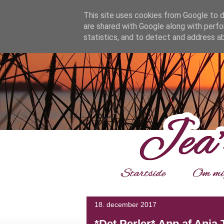
google.com, pub-4139964114599800, DIRECT, f08c47fec0942
This site uses cookies from Google to de
are shared with Google along with perfo
statistics, and to detect and address a
___
18. december 2017
*Det Perler* App af Anja 