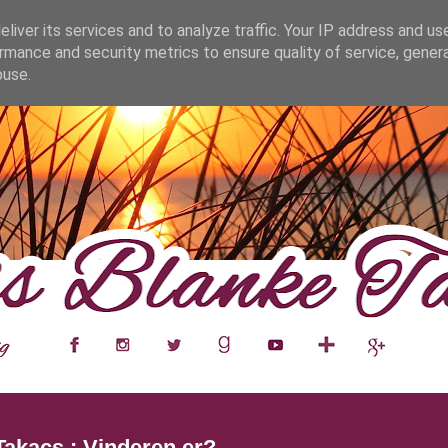
fa0
liver its services and to analyze traffic. Your IP address and us
rmance and security metrics to ensure quality of service, gene
buse.
___
__
__
__
__
__
__
___
Takacs : Vinderen er?