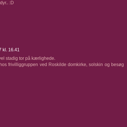
dyr.. :D
 kl. 16.41
vel stadig tor på kærlighede.
s frivilliggruppen ved Roskilde domkirke, solskin og besøg