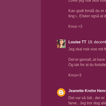
Lover jeg nok skal vise 
Kan godt forstå du er
ting i.. Elsker også at
Knus <3
Louise TT
19. decemb
Jeg skal nok vise mit f
Det er genialt, at hav
Og tak for at du fortalt
Knus<3
Jeanette Krohn Henr
Det var så lidt.. der e
farve.. Jeg tror dog al