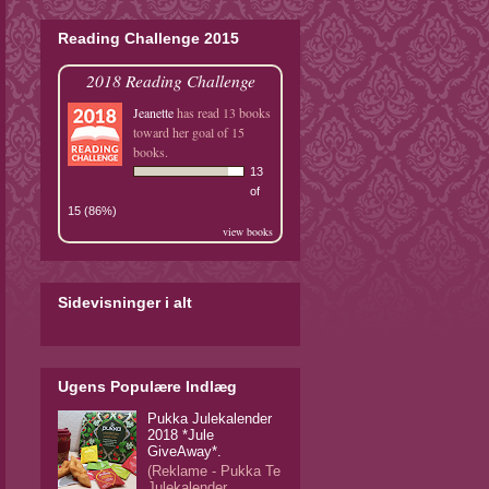
Reading Challenge 2015
2018 Reading Challenge
Jeanette
has read 13 books
toward her goal of 15
books.
13
of
15 (86%)
view books
Sidevisninger i alt
Ugens Populære Indlæg
Pukka Julekalender
2018 *Jule
GiveAway*.
(Reklame - Pukka Te
Julekalender