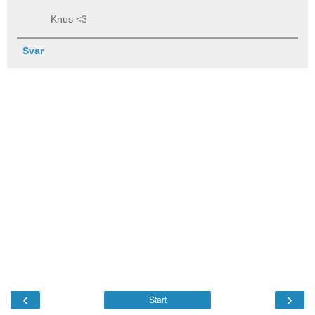
Knus <3
Svar
‹
›
Start