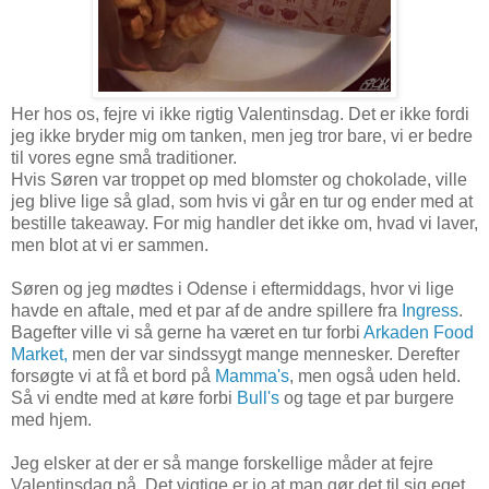
Her hos os, fejre vi ikke rigtig Valentinsdag. Det er ikke fordi
jeg ikke bryder mig om tanken, men jeg tror bare, vi er bedre
til vores egne små traditioner.
Hvis Søren var troppet op med blomster og chokolade, ville
jeg blive lige så glad, som hvis vi går en tur og ender med at
bestille takeaway. For mig handler det ikke om, hvad vi laver,
men blot at vi er sammen.
Søren og jeg mødtes i Odense i eftermiddags, hvor vi lige
havde en aftale, med et par af de andre spillere fra
Ingress
.
Bagefter ville vi så gerne ha været en tur forbi
Arkaden Food
Market,
men der var sindssygt mange mennesker. Derefter
forsøgte vi at få et bord på
Mamma's
, men også uden held.
Så vi endte med at køre forbi
Bull's
og tage et par burgere
med hjem.
Jeg elsker at der er så mange forskellige måder at fejre
Valentinsdag på. Det vigtige er jo at man gør det til sig eget,