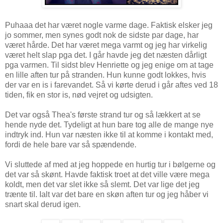
Puhaaa det har været nogle varme dage. Faktisk elsker jeg
jo sommer, men synes godt nok de sidste par dage, har
været hårde. Det har været mega varmt og jeg har virkelig
været helt slap pga det. I går havde jeg det næsten dårligt
pga varmen. Til sidst blev Henriette og jeg enige om at tage
en lille aften tur på stranden. Hun kunne godt lokkes, hvis
der var en is i farevandet. Så vi kørte derud i går aftes ved 18
tiden, fik en stor is, nød vejret og udsigten.
Det var også Thea's første strand tur og så lækkert at se
hende nyde det. Tydeligt at hun bare tog alle de mange nye
indtryk ind. Hun var næsten ikke til at komme i kontakt med,
fordi de hele bare var så spændende.
Vi sluttede af med at jeg hoppede en hurtig tur i bølgerne og
det var så skønt. Havde faktisk troet at det ville være mega
koldt, men det var slet ikke så slemt. Det var lige det jeg
trænte til. Ialt var det bare en skøn aften tur og jeg håber vi
snart skal derud igen.