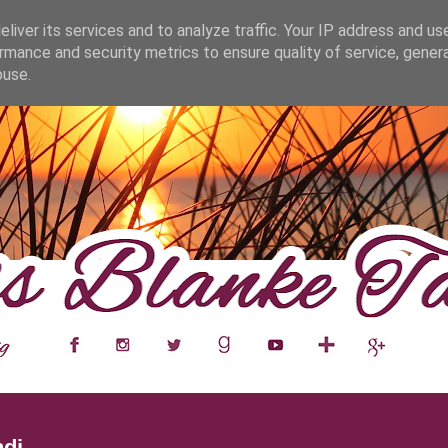
fa0
liver its services and to analyze traffic. Your IP address and us
rmance and security metrics to ensure quality of service, gene
buse.
___
__
__
__
__
__
__
___
di.