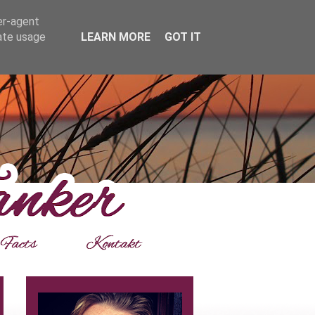
er-agent
rate usage
LEARN MORE
GOT IT
___