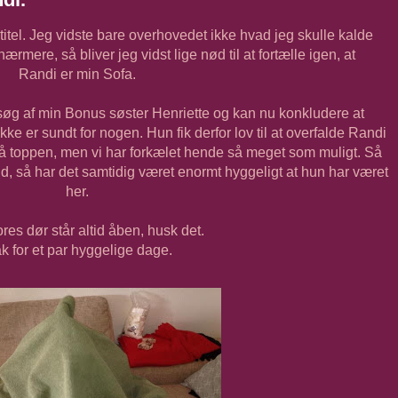
itel. Jeg vidste bare overhovedet ikke hvad jeg skulle kalde
ærmere, så bliver jeg vidst lige nød til at fortælle igen, at
Randi er min Sofa.
søg af min Bonus søster Henriette og kan nu konkludere at
e er sundt for nogen. Hun fik derfor lov til at overfalde Randi
på toppen, men vi har forkælet hende så meget som muligt. Så
ud, så har det samtidig været enormt hyggeligt at hun har været
her.
res dør står altid åben, husk det.
k for et par hyggelige dage.