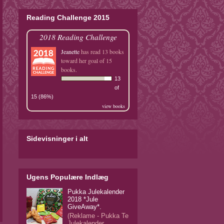
Reading Challenge 2015
2018 Reading Challenge
Jeanette
has read 13 books
toward her goal of 15
books.
13
of
15 (86%)
view books
Sidevisninger i alt
Ugens Populære Indlæg
Pukka Julekalender
2018 *Jule
GiveAway*.
(Reklame - Pukka Te
Julekalender