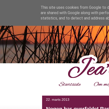
google.com, pub-4139964114599800, DIRECT, f08c47fec0942
This site uses cookies from Google to de
are shared with Google along with perfo
statistics, and to detect and address a
___
22. marts 2013
Nogen har overfaldet Ran