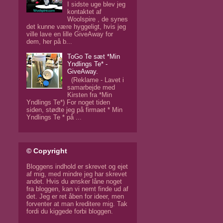
I sidste uge blev jeg
kontaktet af
Woolspire , de synes
det kunne være hyggeligt, hvis jeg
ville lave en lille GiveAway for
dem, her på b...
ToGo Te sæt *Min
Yndlings Te* -
GiveAway.
(Reklame - Lavet i
samarbejde med
Kirsten fra *Min
Yndlings Te*) For noget tiden
siden, stødte jeg på firmaet * Min
Yndlings Te * på ...
© Copyright
Bloggens indhold er skrevet og ejet
af mig, med mindre jeg har skrevet
andet. Hvis du ønsker låne noget
fra bloggen, kan vi nemt finde ud af
det. Jeg er ret åben for ideer, men
forventer at man kreditere mig. Tak
fordi du kiggede forbi bloggen.