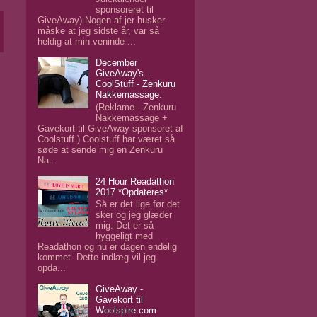
sponsoreret til
GiveAway) Nogen af jer husker
måske at jeg sidste år, var så
heldig at min veninde ...
December
GiveAway's -
CoolStuff - Zenkuru
Nakkemassage.
(Reklame - Zenkuru
Nakkemassage +
Gavekort til GiveAway sponsoret af
Coolstuff ) Coolstuff har været så
søde at sende mig en Zenkuru
Na...
24 Hour Readathon
2017 *Opdateres*
Så er det lige før det
sker og jeg glæder
mig. Det er så
hyggeligt med
Readathon og nu er dagen endelig
kommet. Dette indlæg vil jeg
opda...
GiveAway -
Gavekort til
Woolspire.com