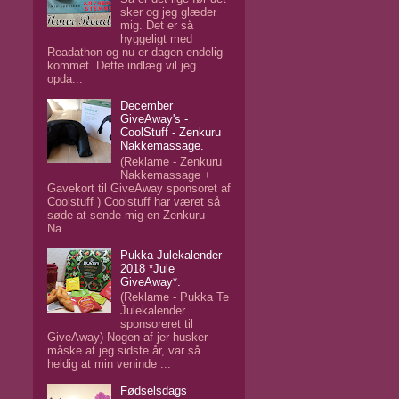
sker og jeg glæder
mig. Det er så
hyggeligt med
Readathon og nu er dagen endelig
kommet. Dette indlæg vil jeg
opda...
December
GiveAway's -
CoolStuff - Zenkuru
Nakkemassage.
(Reklame - Zenkuru
Nakkemassage +
Gavekort til GiveAway sponsoret af
Coolstuff ) Coolstuff har været så
søde at sende mig en Zenkuru
Na...
Pukka Julekalender
2018 *Jule
GiveAway*.
(Reklame - Pukka Te
Julekalender
sponsoreret til
GiveAway) Nogen af jer husker
måske at jeg sidste år, var så
heldig at min veninde ...
Fødselsdags