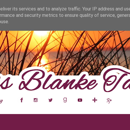
fa0
liver its services and to analyze traffic. Your IP address and us
rmance and security metrics to ensure quality of service, gene
buse.
___
__
__
__
__
__
__
___