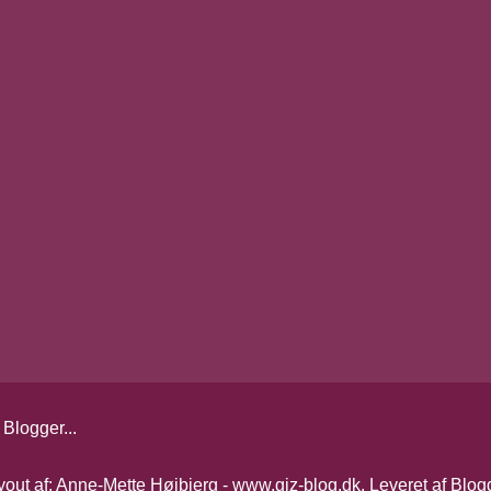
yout af: Anne-Mette Højbjerg - www.giz-blog.dk. Leveret af
Blog