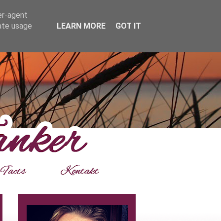
er-agent
rate usage
LEARN MORE
GOT IT
___