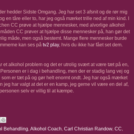
der hedder Sidste Omgang. Jeg har set 3 afsnit og de rør mig
og en tåre eller to, har jeg også mærket trille ned af min kind. I
chen CC prøve at hjælpe mennesker, med alvorlige alkohol
af måden CC prøver at hjælpe disse mennesker på, han gør det
onlig måde, men også bestemt. Mange flere mennesker burde
rammerne kan ses på
tv2 play
, hvis du ikke har fået set dem.
r et alkohol problem og det er utrolig svært at være tæt på en,
 Personen er i dag i behandling, men der er stadig lang vej og
lle som er tæt på og gør helt enormt ondt. Jeg har også mærket
jeg har valgt at det er en kamp, jeg gerne vil være en del af,
ersonen selv er villig til at kæmpe.
ol Behandling
,
Alkohol Coach
,
Carl Christian Randow
,
CC
,