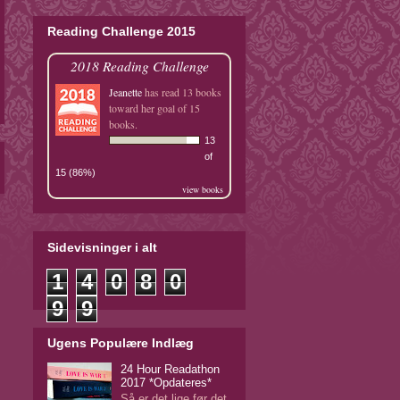
Reading Challenge 2015
2018 Reading Challenge
Jeanette
has read 13 books
toward her goal of 15
books.
13
of
15 (86%)
view books
Sidevisninger i alt
1
4
0
8
0
9
9
Ugens Populære Indlæg
24 Hour Readathon
2017 *Opdateres*
Så er det lige før det