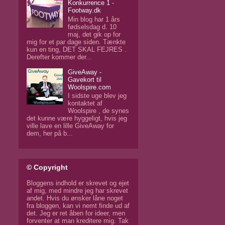
Konkurrence 1 -
Footway.dk
Min blog har 1 års
fødselsdag d. 10
maj, det gik op for
mig for et par dage siden. Tænkte
kun en ting, DET SKAL FEJRES .
Derefter kommer der...
GiveAway -
Gavekort til
Woolspire.com
I sidste uge blev jeg
kontaktet af
Woolspire , de synes
det kunne være hyggeligt, hvis jeg
ville lave en lille GiveAway for
dem, her på b...
© Copyright
Bloggens indhold er skrevet og ejet
af mig, med mindre jeg har skrevet
andet. Hvis du ønsker låne noget
fra bloggen, kan vi nemt finde ud af
det. Jeg er ret åben for ideer, men
forventer at man kreditere mig. Tak