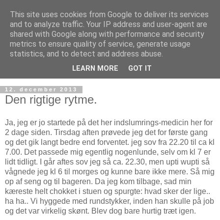
This site uses cookies from Google to deliver its services
and to analyze traffic. Your IP address and user-agent are
shared with Google along with performance and security
metrics to ensure quality of service, generate usage
statistics, and to detect and address abuse.
LEARN MORE
GOT IT
12. december 2013
Den rigtige rytme.
Ja, jeg er jo startede på det her indslumrings-medicin her for
2 dage siden. Tirsdag aften prøvede jeg det for første gang
og det gik langt bedre end forventet. jeg sov fra 22.20 til ca kl
7.00. Det passede mig egentlig nogenlunde, selv om kl 7 er
lidt tidligt. I går aftes sov jeg så ca. 22.30, men upti wupti så
vågnede jeg kl 6 til morges og kunne bare ikke mere. Så mig
op af seng og til bageren. Da jeg kom tilbage, sad min
kæreste helt chokket i stuen og spurgte: hvad sker der lige..
ha ha.. Vi hyggede med rundstykker, inden han skulle på job
og det var virkelig skønt. Blev dog bare hurtig træt igen.