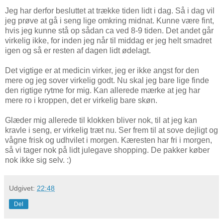
Jeg har derfor besluttet at trække tiden lidt i dag. Så i dag vil
jeg prøve at gå i seng lige omkring midnat. Kunne være fint,
hvis jeg kunne stå op sådan ca ved 8-9 tiden. Det andet går
virkelig ikke, for inden jeg når til middag er jeg helt smadret
igen og så er resten af dagen lidt ødelagt.
Det vigtige er at medicin virker, jeg er ikke angst for den
mere og jeg sover virkelig godt. Nu skal jeg bare lige finde
den rigtige rytme for mig. Kan allerede mærke at jeg har
mere ro i kroppen, det er virkelig bare skøn.
Glæder mig allerede til klokken bliver nok, til at jeg kan
kravle i seng, er virkelig træt nu. Ser frem til at sove dejligt og
vågne frisk og udhvilet i morgen. Kæresten har fri i morgen,
så vi tager nok på lidt julegave shopping. De pakker køber
nok ikke sig selv. :)
Udgivet:
22:48
Del