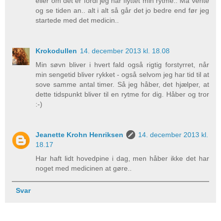
eller om det er fordi jeg har flyttet min rytme.. Må vente
og se tiden an.. alt i alt så går det jo bedre end før jeg
startede med det medicin..
Krokodullen
14. december 2013 kl. 18.08
Min søvn bliver i hvert fald også rigtig forstyrret, når
min sengetid bliver rykket - også selvom jeg har tid til at
sove samme antal timer. Så jeg håber, det hjælper, at
dette tidspunkt bliver til en rytme for dig. Håber og tror
:-)
Jeanette Krohn Henriksen
14. december 2013 kl.
18.17
Har haft lidt hovedpine i dag, men håber ikke det har
noget med medicinen at gøre..
Svar